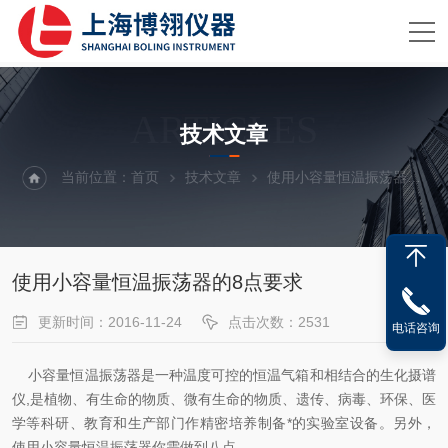
ARTICLES
技术文章
当前位置：
首页
技术文章
使用小容量恒温振荡器的8点要求
使用小容量恒温振荡器的8点要求
更新时间：2016-11-24
点击次数：2531
电话咨询
小容量恒温振荡器是一种温度可控的恒温气箱和相结合的生化摄谱
仪,是植物、有生命的物质、微有生命的物质、遗传、病毒、环保、医
学等科研、教育和生产部门作精密培养制备*的实验室设备。另外，
使用小容量恒温振荡器你需做到八点。