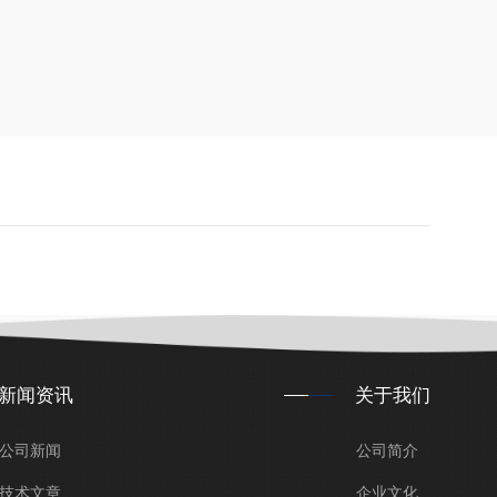
新闻资讯
关于我们
公司新闻
公司简介
技术文章
企业文化