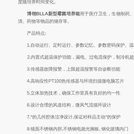
度随培养时间变化。
博翎BLLA新型霉菌培养箱
用于医疗卫生，生物制药
清、药物等物品的储存等。
产品特点:
1.自动运行、定时运行、参数记忆、参数密码保护、温
2.内置式超温保护功能，漏电、过电流保护，制冷机超
3.传感器故障报警，上限超温报警等自诊断功能
4.高响应性PT100热传感器与环境扫描微电脑芯片
5.立体加热技术，确保工作室具有良好的均一性
6.设计合理的风道结构，微风气流循环设计
7.*的几何腔体洁净设计,保证对样品主动*的保护
8.镜面不锈钢内胆,不锈钢电抛光搁板, 钢化玻璃内门