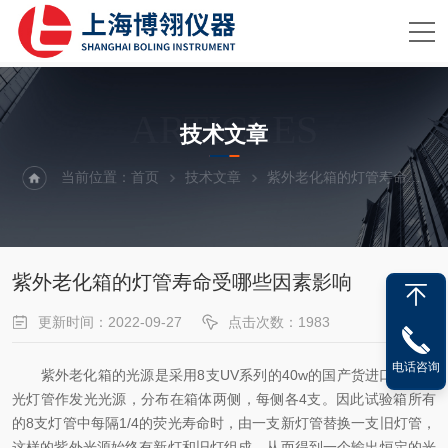
ARTICLES
技术文章
当前位置：
首页
技术文章
紫外老化箱的灯管寿命受哪些因素影响
紫外老化箱的灯管寿命受哪些因素影响
更新时间：2022-09-27
点击次数：1983
电话咨询
紫外老化箱的光源是采用8支UV系列的40w的国产货进口紫外荧
光灯管作发光光源，分布在箱体两侧，每侧各4支。因此试验箱所有
的8支灯管中每隔1/4的荧光寿命时，由一支新灯管替换一支旧灯管，
这样的紫外光源始终有新灯和旧灯组成，从而得到一个输出恒定的光