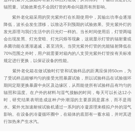
辐照量。试验效果也不会因灯管的寿命问题而有所影响。
紫外老化箱采用的荧光紫外灯在长期使用中，其输出功率会逐渐
降低，波长会发生漂移，以致达不到预期的试验效果。荧光紫外灯的
发光原理与我们生活中的日光灯一样的。当长时间使用后，灯管两端
会出现发黑、灯光变暗、灯光闪烁等现象，这就显示灯管的辐射量或
杀菌功能在逐渐递减，甚至消失。当荧光紫外灯管的光能辐射降低在
70%范围之外时，用户就需要对箱内的八支荧光紫外灯管按有关标准
规定进行更换，以保证设备的性能。
紫外老化箱在做试验时灯管和试验样品的距离应保持50cm，为
了受试样品能够均匀的接受光照暴露试验，所以试验样品在试验循环
期间定期更换暴露中央区及边缘区，从而能使所有试验样品有均匀的
辐照和温度。在户外的材料与湿气接触的时间，每天可以长达12小
时，研究结果表明造成这种户外潮湿的主要原因是露水，而不是雨
水。紫外光加速耐候试验机通过一系列的冷凝原理来模拟户外的湿气
影响。在设备的冷凝循环圈中，在箱体的底部有一蓄水箱，并对其进
行加热来产生水汽。