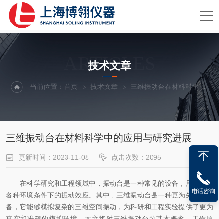
ARTICLES
技术文章
当前位置：
首页
技术文章
三维振动台在材料科学中的应用与研究进展
三维振动台在材料科学中的应用与研究进展
更新时间：2023-11-08
点击次数：2095
在科学研究和工程领域中，振动台是一种常见的设备，用于模拟
电话咨询
各种环境条件下的振动效应。其中，三维振动台是一种更为先进的设
备，它能够模拟复杂的三维空间振动，为科研和工程实验提供了更为
真实和准确的模拟环境。本文将对三维振动台的基本概念、工作原