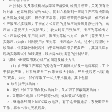
出控制失灵及系统机械故障等应能及时检测并报警，关闭所有控
制对象，使系统损失减到zui小。同时在检测到一些对生产不造成影响
的故障如按键损坏、显示不正常等，则应报警提示操作员，但不停止
生产液压机实现压力平衡的方式采用的是加压与泄压并存进行的。当
压差（需要压力一实际压力）较大时采用强加压、泄压为零输出方
式；压差较小时采用弱加压、泄压为零输出方式；负压（需要压力一
实际压力为负）时刚要用如压为零、泄压输出方式。这个过程理论上
较简单，但实际控制过程中由于系统响应滞后现象产生，其算法应在
现场实际调试中加以调整，以求得zui为满意的控制结果。
3、调试中出现医用离心机厂的问题及解决方法
（1）由于该生产车间的旁边有一工频淬火炉及一电焊车间，工业
干扰较严重，对系统正常工作带来根大影响，经常使程序出现“跑
飞”现象。为此，我们采取了一些抗干扰措施。其中包括：
a. 软件抗干扰措施；
b．硬件上除了采用自复位措施外，又加强了屏蔽隔离措施；
c．采用独立电源（和干扰源分相）或加装UPS电源；
d．继电器线圈上加IRC吸收电路。有了这些措施后，系统即正常
工作，再未出来过死机现象。