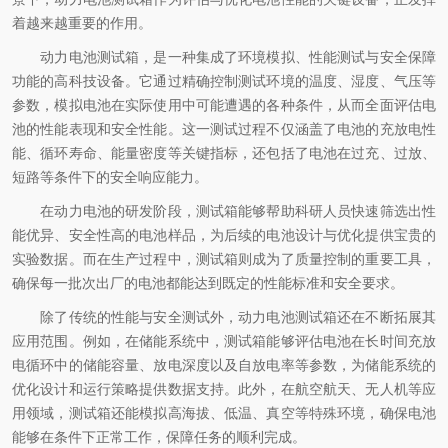
着越来越重要的作用。
动力电池测试箱，是一种集成了环境模拟、性能测试与安全保障
功能的高科技设备。它通过精确控制测试环境的温度、湿度、气压等
参数，模拟电池在实际使用中可能遭遇的各种条件，从而全面评估电
池的性能表现和安全性能。这一测试过程不仅涵盖了电池的充放电性
能、循环寿命、能量密度等关键指标，还包括了电池在过充、过放、
短路等条件下的安全响应能力。
在动力电池的研发阶段，测试箱能够帮助科研人员快速筛选出性
能优异、安全性高的电池样品，为后续的电池设计与优化提供宝贵的
实验数据。而在生产过程中，测试箱则成为了质量控制的重要工具，
确保每一批次出厂的电池都能达到既定的性能标准和安全要求。
除了传统的性能与安全测试外，动力电池测试箱还在不断拓展其
应用范围。例如，在储能系统中，测试箱能够评估电池在长时间充放
电循环中的储能容量、放电深度以及自放电率等参数，为储能系统的
优化设计和运行策略提供数据支持。此外，在航空航天、无人机等应
用领域，测试箱还能模拟高海拔、低温、真空等特殊环境，确保电池
能够在条件下正常工作，保障任务的顺利完成。