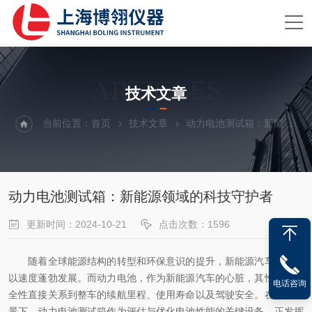
ARTICLES
技术文章
当前位置：
首页
技术文章
动力电池测试箱：新能源领域的科技守护者
动力电池测试箱：新能源领域的科技守护者
更新时间：2024-10-21
点击次数：1596
随着全球能源结构的转型和环保意识的提升，新能源汽车产业正
以速度蓬勃发展。而动力电池，作为新能源汽车的心脏，其性能与安
电话咨询
全性直接关系到整车的续航里程、使用寿命以及驾驶安全。在这一背
景下，动力电池测试箱作为评估与优化电池性能的关键设备，正发挥