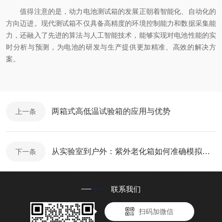
值得注意的是，动力电池测试箱的发展正朝着智能化、自动化的
方向迈进。现代测试箱不仅具备高精度的环境控制能力和数据采集能
力，还融入了先进的算法与人工智能技术，能够实现对电池性能的实
时分析与预测，为电池的研发与生产提供更加精准、高效的解决方
案。
两箱式高低温试验箱的应用与优势
上一条
从实验室到户外：紫外老化箱如何准确模拟环境老化效应
下一条
联系我们
扫码加微信