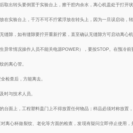
后取出转头要倒置于实验台上，擦干腔内余水，离心机盖处于打开
放在实验台上，千万不可不拧紧浮放在转头上，因为一旦误启动，转
无缝隙，如有缝隙要拧开重新拧紧，直至确认无缝隙方可启动离心
异常情况操作人员不能关电源POWER），要按STOP。在预冷前
纹的离心管。
安全检查后，方能离去。
及时与技术人员。
的台面上，工程塑料盖门上不得放置任何物品；样品必须对称放置，
对离心杯做裂纹、老化等方面的检查，发现有疑问立即停止使用，