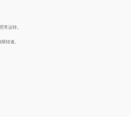
照常运转。
子极限转速。