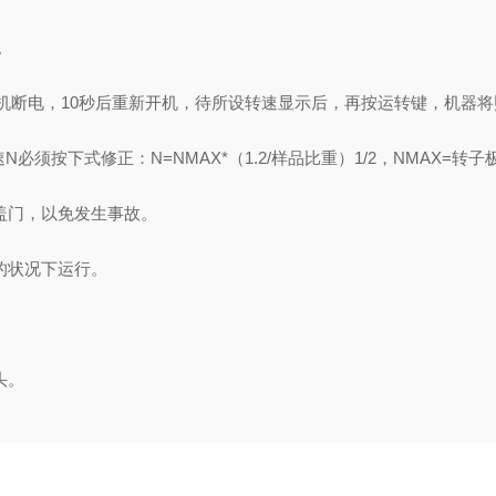
。
机断电，10秒后重新开机，待所设转速显示后，再按运转键，机器将
必须按下式修正：N=NMAX*（1.2/样品比重）1/2，NMAX=转
盖门，以免发生事故。
的状况下运行。
头。