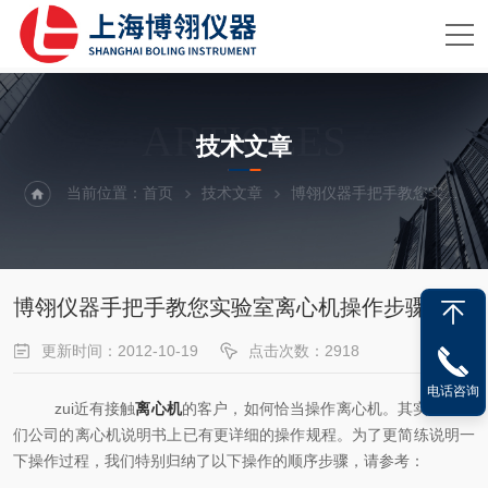
ARTICLES
技术文章
当前位置：
首页
技术文章
博翎仪器手把手教您实验室离心机操作步骤
博翎仪器手把手教您实验室离心机操作步骤
更新时间：2012-10-19
点击次数：2918
电话咨询
zui近有接触
离心机
的客户，如何恰当操作离心机。其实，在我
们公司的离心机说明书上已有更详细的操作规程。为了更简练说明一
下操作过程，我们特别归纳了以下操作的顺序步骤，请参考：