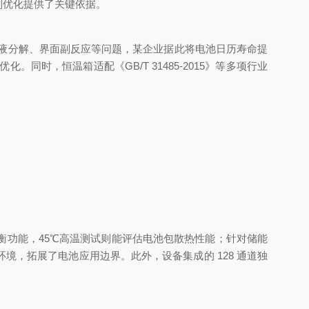
优化提供了关键依据。​
液分解、界面副反应等问题，某企业据此将电池日历寿命提
时，恒温箱适配《GB/T 31485-2015》等多项行业
衡功能，45℃高温测试则能评估电池包散热性能；针对储能
，拓展了电池应用边界。此外，设备集成的 128 通道独