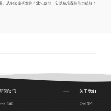
展。从实验室研发到产业化落地，它以精准温控能力破解了
新闻资讯
关于我们
公司新闻
公司简介