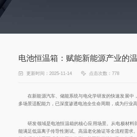
电池恒温箱：赋能新能源产业的
更新时间：2025-11-14
点击次数：778
在新能源汽车、储能系统与电化学研发的快速发展中，温
多场景适配能力，已深度渗透电池全生命周期，成为行业高
研发领域是电池恒温箱的核心应用场景。从电极材料筛选到固
能满足低温离子传导性测试、高温老化验证等全流程需求。在