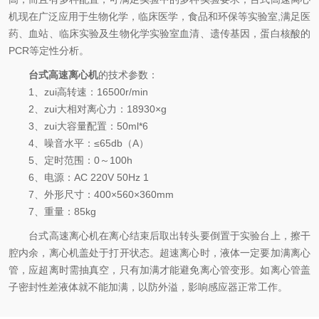
机现在广泛应用于生物化学，临床医学，食品和环保等实验室,满足医
药、血站、临床实验及生物化学实验室血清、遗传基因，蛋白核酸的
PCR等定性分析。
台式高速离心机
的技术参数：
1、zui高转速：16500r/min
2、zui大相对离心力：18930×g
3、zui大容量配置：50ml*6
4、噪音水平：≤65db（A）
5、定时范围：0～100h
6、电源：AC 220V 50Hz 1
7、外形尺寸：400×560×360mm
7、重量：85kg
台式高速离心机在离心结束后取出转头要倒置于实验台上，擦干
腔内余，离心机盖处于打开状态。超速离心时，液体一定要加满离心
管，应超离时需抽真空，只有加满才能避免离心管变形。如离心管盖
子密封性差液体就不能加满，以防外溢，影响感应器正常工作。