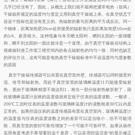
几乎已经没有了。因此，从概念上我们就不能再把通常电热（鼓风）
干燥箱所规定的温度均匀度定义用到真空干燥箱上来。在真空状态下
设这个指标也是没有意义的。热辐射的量与距离的平方成反比。同一
个物体，距离加热壁20cm处所接受的辐射热只是距离加热壁10cm处
的1/4。差异很大。这种现象与冬天晒太阳时，晒到太阳的一面很暖
和，晒不到太阳的一面比较冷是一个道理。由于真空干燥箱在结构上
很难做到使工作室三维空间内的各点辐射热的均匀一致，同时也缺乏
的评估方法，这有可能是电热真空干燥箱标准中不设温度均匀度参数
的原因
真空干燥箱传感器可以布置在真空室外壁。传感器可以同时接受对
流、传导和辐射热。而处于真空室里的玻璃棒温度计只能接受辐射
热，更由于玻璃棒精度不能达到1，相当一部分辐射热被折射了，因
此玻璃棒温度计反映的温度值就肯定低于仪表的温度读数。一般讲，
200℃工况时仪表的温度读数与玻璃棒温度计的读数相差30℃以内是
正常的。如果控温仪表的温度传感器布置在真空室内，玻璃棒温度计
的温度值与仪表的温度读数之间的差异可以适当缩小，但不可能消
除，而真空室的密封可靠性增加了一个可能不可靠环节。如果从操作
实用角度考虑不希望看到这个差异，可以采用控温仪表*的显示修正