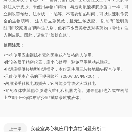
状注入于皮肤。未使用异物和药物，与透明质酸和胶原蛋白一样，可
立刻改善皱纹、法令线、凹陷等。
不需要预热时间，可以快速制作安
全的生物填料
。
注入后立刻见效，且无过敏反应。 以前有“透明质
酸”和“胶原蛋白”两种注入剂，但有不少受美者反对将药物（异物）注
入到皮肤。因此，诞生了“胶状血浆”。
使用注意：
•
本机使用应由训练有素的医生或有资格
的
人使用
。
•
此设备属于精密仪器，应小心处理
，
避免
严重晃动或
跌落
。
•
电源应提供
接地型电源插座，本仪器使用三芯接地插头配合使用。
•
只能使用本产品
的
正规保险丝
（
250V 3A
Ф5×20
）
。
•
勿
用湿手触摸电源插头
，
它可能会导致火灾或触电
•
避免
液体或其他杂质
进入锥孔和机器
内部
。
如果他们进入或在机器
上立即
用干净软布沾少量*拭除
杂质或
液体
。
实验室离心机应用中腐蚀问题分析二
上一条