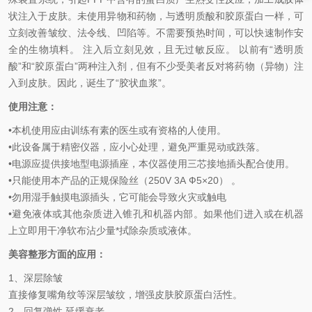
状注入于皮肤。未使用异物和药物，与透明质酸和胶原蛋白一样，可
立刻改善皱纹、法令线、凹陷等。
不需要预热时间，可以快速制作安
全的生物填料
。
注入后立刻见效，且无过敏反应。 以前有“透明质
酸”和“胶原蛋白”两种注入剂，但有不少受美者反对将药物（异物）注
入到皮肤。因此，诞生了“胶状血浆”。
使用注意：
•
本机使用应由训练有素的医生或有资格
的
人使用
。
•
此设备属于精密仪器，应小心处理
，
避免
严重晃动或
跌落
。
•
电源应提供
接地型电源插座，本仪器使用三芯接地插头配合使用。
•
只能使用本产品
的
正规保险丝
（
250V 3A
Ф5×20
）
。
•
勿
用湿手触摸电源插头
，
它可能会导致火灾或触电
•
避免
液体或其他杂质
进入锥孔和机器
内部
。
如果他们进入或在机器
上立即
用干净软布沾少量*拭除
杂质或
液体
。
美容整形方面的应用：
1
、深层除皱
直接修复
嘴角纹等深层皱纹
，增强皮肤胶原蛋白活性。
2
、回复弹性 延缓衰老