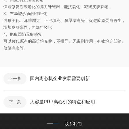
快速修复断裂老化的弹力纤维网，能抗氧化，减缓皮肤衰老。
3
、布局塑形 面部年轻化
唇形美化、耳垂增大、下巴填充、鼻梁增高等；促进胶原蛋白再生，
增加皮肤弹性，面部年轻化
4、疤痕
凹陷无痕修复
可以替代原有的高价填充物，不排异、无毒副作用，有效填充凹陷、
修复疤痕
等。
国内离心机企业发展需要创新
上一条
大容量PRP离心机的特点和应用
下一条
联系我们