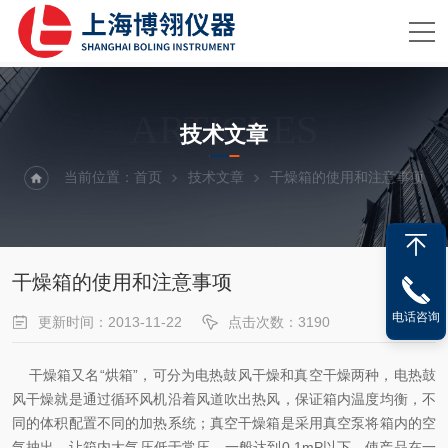
ARTICLES
技术文章
当前位置：
首页
技术文章
干燥箱的使用和注意事项
干燥箱的使用和注意事项
电话咨询
更新时间：2013-11-22
点击次数：3190
干燥箱又名“烘箱”，可分为电热鼓风干燥和真空干燥两种，电热鼓
风干燥就是通过循环风机沿着风道吹出热风，保证箱内温度均衡，不
同的体积配置不同的加热系统；真空干燥箱是采用真空泵将箱内的空
气抽出，让箱内大气压低于常压，一般达到0.1mP以下。
使产品在一