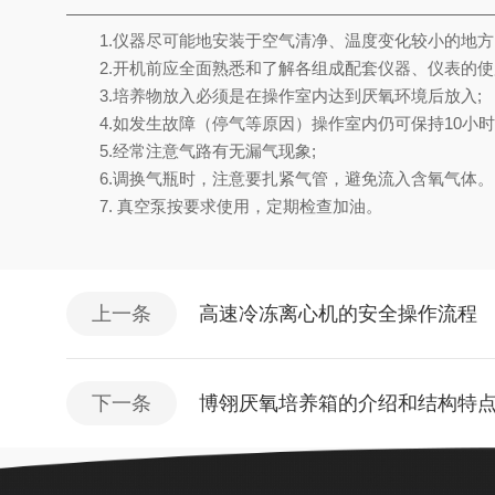
1.仪器尽可能地安装于空气清净、温度变化较小的地方
2.开机前应全面熟悉和了解各组成配套仪器、仪表的使
3.培养物放入必须是在操作室内达到厌氧环境后放入;
4.如发生故障（停气等原因）操作室内仍可保持10小时
5.经常注意气路有无漏气现象;
6.调换气瓶时，注意要扎紧气管，避免流入含氧气体。
7. 真空泵按要求使用，定期检查加油。
上一条
高速冷冻离心机的安全操作流程
下一条
博翎厌氧培养箱的介绍和结构特