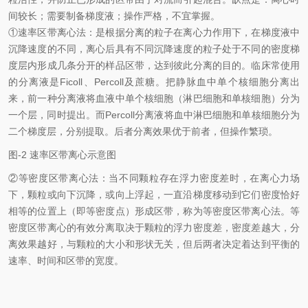
间较长；需要制备梯度液；操作严格，不宜掌握。
①速率区带离心法：是根据分离的粒子在离心力作用下，在梯度液中
沉降速度的不同，离心后具有不同沉降速度的粒子处于不同的密度梯
度层内形成几条分开的样品区带，达到彼此分离的目的。临床常使用
的分离液是Ficoll、Percoll及蔗糖。把静脉血中单个核细胞分离出
来，前一种分离液将血液中单个核细胞（淋巴细胞和单核细胞）分为
一个层，同时提出。而Percoll分离液将血中淋巴细胞和单核细胞分为
二个梯度层，分别提取。后者分离效果优于前者，但操作繁琐。
图-2 速率区带离心示意图
②等密度区带离心法：当不同颗粒存在浮力密度差时，在离心力场
下，颗粒或向下沉降，或向上浮起，一直沿梯度移动到它们密度恰好
相等的位置上（即等密度点）形成区带，称为等密度区带离心法。等
密度区带离心的有效分离取决于颗粒的浮力密度差，密度差越大，分
离效果越好，与颗粒的大小和形状无关，但后两者决定着达到平衡的
速率、时间和区带的宽度。