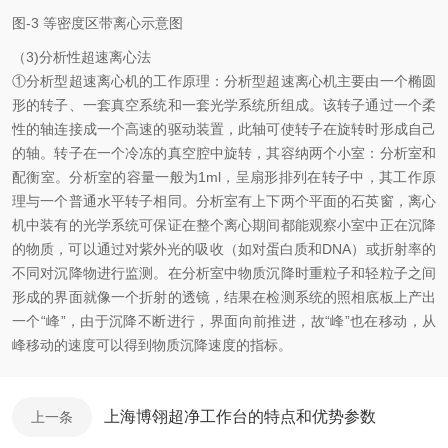
图-3 等密度区带离心示意图
（3)分析性超速离心法
①分析型超速离心机的工作原理：分析型超速离心机主要由一个椭圆
形的转子、一套真空系统和一套光学系统所组成。该转子通过一个柔
性的轴连接成一个高速的驱动装置，此轴可使转子在旋转时形成自己
的轴。转子在一个冷冻的真空腔中旋转，其容纳两个小室：分析室和
配衡室。分析室的容量一般为1ml，呈扇形排列在转子中，其工作原
理与一个普通水平转子相同。分析室有上下两个平面的石英窗，离心
机中装有的光学系统可保证在整个离心期间都能观察小室中正在沉降
的物质，可以通过对紫外光的吸收（如对蛋白质和DNA）或折射率的
不同对沉降物进行监测。在分析室中物质沉降时重粒子和轻粒子之间
形成的界面就像一个折射的透镜，结果在检测系统的照相底板上产出
一个“峰”，由于沉降不断进行，界面向前推进，故“峰”也在移动，从
峰移动的速度可以得到物质沉降速度的指标。
上海博翎超净工作台的特点和优势参数
上一条