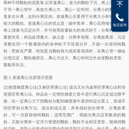
两种不同颗粒的混悬液,以常速离心，使大的颗粒下沉，将上清液倾倒
于另一离心管中，再加大离心力，离心一定时间，分离小的颗粒，反
复多次分离，达到分离目的。差速离心主要用于分离大小和密度差异
较大的颗粒。差速离心法的优点是：操作简单，离心后用倾倒法即可
电话咨询
将上清液与沉淀分开，并可使用容量较大的角式转子；分离时间短、
重复性高；样品处理量大。缺点是：分辨率有限、分离效果差，沉淀
系数在同一个数量级内的各种粒子不容易分开，不能一次得到纯颗
粒；壁效应严重，特别是当颗粒很大或浓度很高时，在离心管一侧会
出现沉淀；颗粒被挤压，离心力过大、离心时间过长会使颗粒变形、
聚集而失活。
图-1 差速离心法原理示意图
(2)密度梯度离心法(又称区带离心法) 该法又分为速率区带离心法和等
密度区带离心法。样品在一定惰性梯度介质中进行离心沉淀或沉降平
衡，在一定离心力下把颗粒分配到梯度液中某些特定位置上，形成不
同区带的分离方法。该法的优点是：具有很好的分辨率，分离效果
好，可一次获得较纯颗粒；适用范围广，既能分离沉淀系数差的颗
粒，又能分离有一定浮力密度的颗粒；颗粒不会积压变形，能保持颗
粒活性，并防止已形成的区带由于对流而引起混合。缺点是：离心时