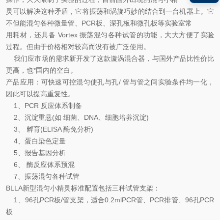
灵可以解决这种矛盾，它将振荡和涡旋巧妙的结合到一台机器上。它
不但能混匀各种微量管、PCR板、深孔板和微孔板等实验室常
用耗材，还具备 Vortex 振荡混匀各种试管的功能，大大方便了实验
过程。但由于价格相对较高而没有被广泛使用。
我们应市场的需求新开发了这款漩涡混合器，与国外产品比性价比
更高，也*国内的空白。
产品应用：可快速可控混匀使孔与孔/ 管与管之间实验条件均一化，
因此可以提高重复性。
1、PCR 反应体系制备
2、沉淀重悬(如 细菌、DNA、细胞培养沉淀)
3、 孵育(ELISA 酶免分析)
4、蛋白染色定量
5、报告基因分析
6、 酶反应体系预混
7、振荡混匀各种试管
BLLA新型混匀小精灵标准配置包括三种试管支架：
1、96孔PCR板/管支架，适合0.2mlPCR管、PCR排管、96孔PCR
板