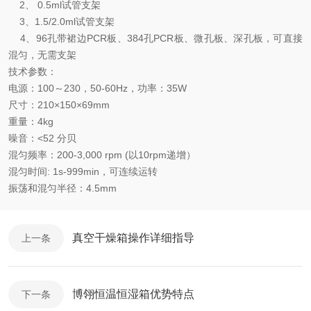
2、 0.5ml试管支架
3、1.5/2.0ml试管支架
4、96孔带裙边PCR板、384孔PCR板、微孔板、深孔板，可直接
混匀，无需支架
技术参数：
电源：100～230，50-60Hz，功率：35W
尺寸：210×150×69mm
重量：4kg
噪音：<52 分贝
混匀频率：200-3,000 rpm (以10rpm递增）
混匀时间: 1s-999min，可连续运转
振荡和混匀半径：4.5mm
真空干燥箱操作详细指导
上一条
博翎恒温恒湿箱优势特点
下一条