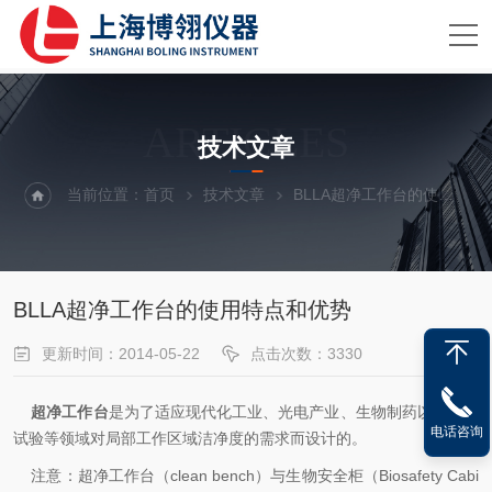
ARTICLES
技术文章
当前位置：
首页
技术文章
BLLA超净工作台的使用特点和优势
BLLA超净工作台的使用特点和优势
更新时间：2014-05-22
点击次数：3330
超净工作台
是为了适应现代化工业、光电产业、生物制药以及科研
电话咨询
试验等领域对局部工作区域洁净度的需求而设计的。
注意：超净工作台（clean bench）与生物安全柜（Biosafety Cabi