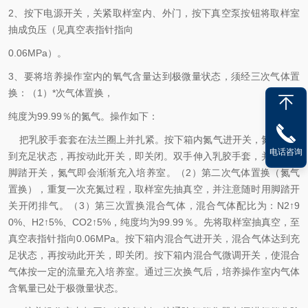
2、按下电源开关，关紧取样室内、外门，按下真空泵按钮将取样室
抽成负压（见真空表指针指向
0.06MPa）。
3、要将培养操作室内的氧气含量达到极微量状态，须经三次气体置
换：（1）*次气体置换，
纯度为99.99％的氮气。操作如下：
把乳胶手套套在法兰圈上并扎紧。按下箱内氮气进开关，氮气即达
电话咨询
到充足状态，再按动此开关，即关闭。双手伸入乳胶手套，并随即踏
脚踏开关，氮气即会渐渐充入培养室。（2）第二次气体置换（氮气
置换），重复一次充氮过程，取样室先抽真空，并注意随时用脚踏开
关开闭排气。（3）第三次置换混合气体，混合气体配比为：N2↑9
0%、H2↑5%、CO2↑5%，纯度均为99.99％。先将取样室抽真空，至
真空表指针指向0.06MPa。按下箱内混合气进开关，混合气体达到充
足状态，再按动此开关，即关闭。按下箱内混合气微调开关，使混合
气体按一定的流量充入培养室。通过三次换气后，培养操作室内气体
含氧量已处于极微量状态。