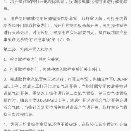
4、培养操作室内打开钯粒除氧剂，接通除氧催化器电源进行催化除
氧。
5、用户使用前或使用后如需操作培养室、取样室灭菌，可打开内置
培养箱外门即取样室内门，后开启控制面板杀菌开关，可将操作室等
进行灭菌处理。时间长短可根据用户实际需要自定。操作该功能注意
事项详见系统化“注意事项”第（7）条。
第二步
、将菌种置入和培养
1、检查取样室内门并将它关紧。
2、打开取样室外门，将菌种放入取样室后即关上外门。
3、完成取样室充氮置换三次过程：打开真空泵，先抽真空至0.06MP
a以上停，然后人工打开过道氮气进开关，当指针回复零位后关掉过
道氮气进开关。重复以上操作进行第二次氮气置换。第三次气体置换
操作时，抽真空度0.06MPa以上停，然后打开过道混合气进开关充进
混合气体，当指针回复零位后关掉过道混合气进开关。取样室充气置
换三次过程结束。
4、为保证培养操作室厌氧环境不被破坏，选取较低真空度进行充氮