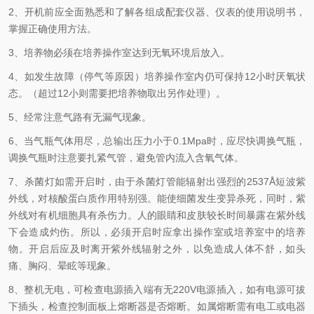
2、开机前应全面熟悉和了解各组成配套仪器、仪表的使用说明书，
掌握正确使用方法。
3、培养物必须在培养操作室达到无氧环境后放入。
4、如发生故障（停气等原因）培养操作室内仍可保持12小时厌氧状
态。（超过12小则需要把培养物取出另作处理）。
5、经常注意气路有无漏气现象。
6、当气瓶气体用尽，总输出压力小于0.1Mpa时，应尽快调换气瓶，
调换气瓶时注意要扎紧气管，避免管内流入含氧气体。
7、杀菌灯如需开启时，由于杀菌灯管能辐射出强烈的2537Å短波紫
外线，对核酸蛋白质作用特别强。能使细菌发生变异杀死，同时，紫
外线对有机细胞具有杀伤力。人的眼睛和皮肤较长时间暴露在紫外线
下会造成灼伤。所以，必须开启时应拿出操作室或培养室中的培养
物。开启后应及时离开紫外线辐射之外，以免造成人体不舒，如头
痛、胸闷、晕眩等现象。
8、整机无电，可检查电源插入端有无220V电源插入，如有电源可拔
下插头，检查控制面板上熔断器是否熔断。如属熔断需有电工或电器