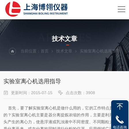
ARTICLES
技术文章
当前位置：
首页
技术文章
实验室离心机选用指导
实验室离心机选用指导
更新时间：2015-07-15
点击次数：3908
首先，要了解实验室离心机是做什么用的，它的工作特点是什么样
的？实验室离心机主要是器分离提炼浓缩的作用，主要是利用旋转转
头产生的离心力，使悬浮液或乳浊液中不同密度、不同颗粒大小的物
电话咨询
质分离开来，或在分离的同时进行分析的仪器。应用领域广泛，适用