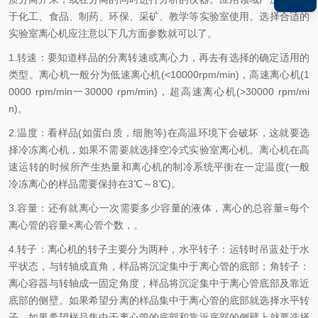
于化工、食品、制药、环保、采矿、教学等实验室使用。选择合适的
实验室离心机应注意以下几方面参数就可以了。
1.转速：要知道样品的分离转速或离心力，再去有选择的确定适用的
类型。离心机一般分为低速离心机(<10000rpm/min)，高速离心机(1
0000 rpm/min一30000 rpm/min)，超高速离心机(>30000 rpm/mi
n)。
2.温度：看样品(如蛋白质，细胞等)在高温环境下会破坏，这就要选
择冷冻离心机，如果不需要就选择空冷式实验室离心机。离心机在高
速运转的时候所产生热量和离心机的制冷系统平衡在一定温度(一般
冷冻离心的样品需要保持在3℃～8℃)。
3.容量：还有就离心一次需要多少容量的液体，离心的总容量=每个
离心管的容量×离心管个数，。
4.转子：离心机的转子主要分为两种，水平转子：运转时吊蓝处于水
平状态，与转轴成直角，样品将沉淀集中于离心管的底部；角转子：
离心容器与转轴成一固定角度，样品将沉淀集中于离心管底部及靠近
底部的侧壁。如果希望分离的样品集中于离心管的底部就选择水平转
子，如果希望样品集中于离心管的底部和靠近底部的侧壁上就要选择