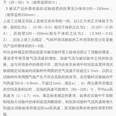
于（35～50）％（推荐选用35％）。
3.被试产品外廓表面距试验箱壁的距离至少保持100～150mm，
（推荐选用150mm）。
上述三点规定实际上是相互依存和统一的。以1立方米正方体箱子为
例，面积比为1：（0.35～0.5）相当于体积之比为1：（0.207～0.35
4）。距箱壁100～150mm相当于体积之比为1：（0.343～0.51
2）。总括上述三点规定，气候环境试验箱的工作腔容积至少应是被
试产品外廓体积的3～5倍。
作出这种规定的理由是因为被试验件置入箱体后挤占了流畅的通道，
通道变窄将导致气流流速的增加。加速气流与被试验件之间的热交
换。这与环境条件的再现不符，因为在有关标准中对涉及温度环境试
验都规定试验箱内试验样件周围的空气流速不应超过1.7m/s，以防止
试验样件和周围气氛产生不符合实际的热传导。在空载时试验箱内平
均风速为0.6～0.8m/s，不超过1m/s，满足a）、b）两点要求所规定
的空间及面积比时，流场的风速可能增大（50～100）％，平均zui高
风速为（1～1.7）m/s。满足标准规定的要求。如果在试验中不加限
制地加大试验件的体积或迎风断面积，则实际试验时气流风速将增大
到超出试验标准所规定的zui高风速，其试验结果的有效性将受到怀
疑。