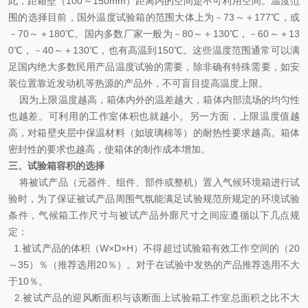
此，距箱壁（100～150mm）距离内的空间是不可利用空间。温度范
围的选择目前，国外温度试验箱的范围大体上为－73～＋177℃，或
－70～＋180℃。国内多数厂家一般为－80～＋130℃，－60～＋13
0℃，－40～＋130℃，也有高温到150℃。这些温度范围通常可以满
足国内绝大多数民用产品温度试验的需要，除非确有特殊需要，如安
装位置靠近发动机等热源的产品外，不可盲目提高温度上限。
因为上限温度越高，箱体内外的温差越大，箱体内部流场的均匀性
也越差。可利用的工作室体积也就越小。另一方面，上限温度值越
高，对箱壁夹层中保温材料（如玻璃棉等）的耐热性要求越高。箱体
密封性的要求也越高，使箱体的制作成本增加。
三、试验箱容积的选择
将被试产品（元器件、组件、部件或整机）置入气候环境箱进行试
验时，为了保证被试产品周围气氛能满足试验规范所规定的环境试验
条件，气候箱工作尺寸与被试产品外廓尺寸之间应遵循以下几点规
定：
1.被试产品的体积（W×D×H）不得超过试验箱有效工作空间的（20
～35）％（推荐选用20％）。对于在试验中发热的产品推荐选用不大
于10％。
2.被试产品的迎风断面积与该断面上试验箱工作室总面积之比不大