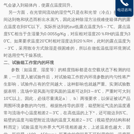
气会渗入到箱体内，使露点温度回升。
电话咨询
另一方面，在光管间流动的湿空气只是在和光管（冷点）接触的瞬
间达到饱和状态而析出水蒸汽，因此这种除湿方法很难使箱体内的露
点温度在到0℃以下。实际所达到的zui低露点温度为5～7℃。露点温
度5℃相当于含湿量为0.0055g/Kg，对应相对湿度20％RH的温度为3
0℃。如果要求温度20℃时相对湿度达到20％RH，此时的露点温度为
－3℃，采用致冷方式除湿是很困难的，所以在做低温低湿环境测试
时选用空气干燥系统。
二、试验箱工作室内的环境
参数〔如温度、湿度等〕的精度指标都是在空载状态下检测的结
果，一旦置入被试验件后，对试验箱工作腔内环境参数的均匀性将产
生影响，试验件占有的空间越大，这种影响也就越严重。实测试验数
据表明，流场中迎风面与背风面的温差可达到3～8℃，严重时可大到
10℃以上。因此，必须尽量满足a〕、b〕两项要求，以保证被试产品
周围环境参数的均匀性。根据热传导的原理，箱壁附近气流的温度通
常与流场中心温度相差2～3℃，在高低温的上下*，还可能达到5℃。
箱壁的温度与箱壁附近流场的温度又相差2～3℃（视箱壁的结构和材
料而定）试验温度与外界大气环境相差越大，上述温差也越大，因