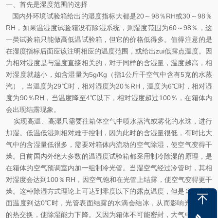
一、
首先是湿度范围的选择
国内外环境试验箱给出的湿度指标大都是20～98％RH或30～98％
RH，如果温湿度试验箱没有除湿系统，则湿度范围为60～98％，这
一类试验箱只能做高低温试验箱，但它的价格低得多。值得注意的是
在湿度指标后面应该注明相应的温度范围，或给出zui低露点温度。因
为相对湿度是与温度直接相关的，对于同样的含湿量，温度越高，相
对湿度就越小，如含湿量为5g/Kg（指1公斤干空气中含有5克的水蒸
汽），当温度为29℃时，相对湿度为20％RH，温度为6℃时，相对湿
度为90％RH，当温度降至4℃以下，相对湿度超过100％，在箱体内
会出现结露现象。
实现高温、高湿只需要往箱体空气中喷水蒸汽或雾化的水珠，进行
加湿。低温低湿则相对难于控制，因为此时的含湿量很低，有时比大
气中的含湿量低很多，需要对箱体内流动的空气除湿，使空气变得干
燥。目前国内外绝大多数的温湿度试验箱都采用制冷除湿的原理，是
在箱体的空气预调室内加一组制冷光管。当湿空气经过冷管时，其相
对湿度会达到100％RH，因空气饱和在光管上结露，使空气变得更干
燥。这种除湿方式理论上可达到零度以下的露点温度，但是当冷点表
面温度到达0℃时，光管表面结露的水滴会结冰，从而影响光管表面
的热交换，使除湿能力下降。又因为箱体不可能密封，大气中的湿空