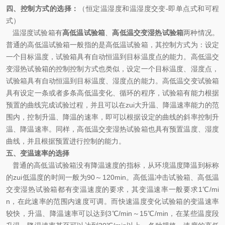
四、控制方式的选择：
（恒定温湿度和温湿度交变-即单点式和可程
式）
温湿度试验箱有
高低温试验箱
、
高低温交变湿热试验箱
两种情况。
普通的高低温试验箱一般指的是高低温试验箱，其控制方式为：设定
一个目标温度，试验箱具有自动恒温到目标温度点的能力。高低温交
变湿热试验箱的控制控制方式也类似，设定一个目标温度、湿度点，
试验箱具有自动恒温到目标温度、湿度点的能力。高低温交变试验箱
具有设定一条或者多条高低温变化、循环的程序，试验箱有能力根据
预置的曲线完成试验过程，并且可以在zui大升温、降温速率能力的范
围内，控制升温、降温的速率，即可以根据设定的曲线的斜率控制升
温、降温速率。同样，高低温交变湿热试验箱也具有预置温度、湿度
曲线，并且根据预置进行控制的能力。
五、变温速率的选择
普通的高低温试验箱没有降温速度的指标，从环境温度降温到标称
的zui低温度的时间一般为90～120min。高低温冲击试验箱、高低温
交变湿热试验箱都有变温速度的要求，其变温速率一般要求1℃/mi
n，在此速率的范围内速度可调。而快速温度变化试验箱的变温速率
较快，升温、降温速率可以达到3℃/min～15℃/min，在某些温度段