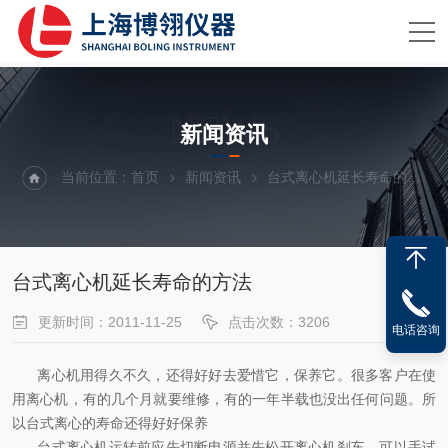
NEWS
新闻资讯
当前位置：
首页
新闻资讯
台式离心机延长寿命的方法
台式离心机延长寿命的方法
更新时间：2011-11-25
点击次数：3206
电话咨询
离心机
用得久不久，还得好好去爱惜它，保养它。很多客户在使
用离心机，有的几个月就要维修，有的一年半载也没出任何问题。所
以台式离心的寿命还得好好保养
台式离心机运转前应先切断电源并先松开离心机刹车，可以手试