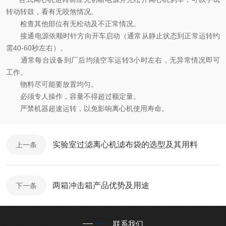
转动转鼓，看有无咬煞情况。
检查其他部位有无松动及不正常情况。
接通电源依顺时针方向开车启动（通常从静止状态到正常运转约
需
40-60
秒左右）。
通常每台设备到厂后均须空车运转
3
小时左右，无异常情况即可
工作。
物料尽可能要放置均匀。
必须专人操作，容量不得超过额定量。
严禁机器超速运转，以免影响离心机
使用寿命。
实验室过滤离心机滤布袋的选型及其用料
上一条
两箱冲击箱产品优势及用途
下一条
联系我们