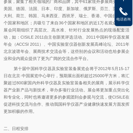
参展，聚集了相关领域的厂商和品牌，其中61家境外参展商分别来自
美国、德国、法国、日本、印度、新加坡、俄罗斯、芬兰、英国、意
大利、荷兰、韩国、马来西亚、西班牙、瑞士、香港、中国台湾等23
电话咨询
个国家和地区；共吸引了来自36个国家和地区的近1万名观众到场。
展会同期组织了高层次、高水准、针对行业发展热点的现场配套活
动，如：CISILE 2011自主创新奖评选活动、2011中国科学仪器发展
年会（ACCSI 2011）、中国实验室仪器创新发展高峰论坛、2011年
北京波谱年会、展商技术交流会等，这些别的会议和活动也给参展企
业和业内观众提供了更为广阔的交流合作平台。
第十届中国科学仪器及实验室装备展览会将于2012年5月15-17
日在北京·中国展览中心举行，预期展出面积超过25000平方米，将汇
聚超过800家国内外科学仪器及实验室装备相关的展商，展示科学仪
器产业新产品与新技术，举办多项行业活动。展会将更加重点突出化
和专业化，同时也将邀请更多的参观团到会参观与交流，使CISILE在
促进科技交流与合作、推动我国科学仪器产业健康快速发展方面发挥
更加积极的作用。
二、日程安排