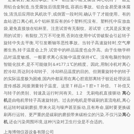
用铝合金制造
,
当受腐蚀后强度降低
,
容易出事故。铝合金易受液体腐
蚀
,
清洗后应用吹风机吹干
,
或倒置一段时间
,
确认干了才能使用。有的
血站进口离心机
,6
个铝杯里应有的
6
个塑料托没有。塑料托中应放血
袋
,
避免直接放在铝杯里。注意试管有无裂纹。若试管
（
尤其是反复使
用的试管
）
有裂纹
,
万万不可使用
,
否则在使用中试管破裂会引起转子
旋转中失去平衡
,
可引发断轴等恶性事故。当转子高速旋转时
,
空气摩
擦生热
,
转子温度会上升
,
试管中的样品温度也会升高。由于生物学样
品对温度敏感。一般要求离心实验中温度保持
4℃
。没有电脑控制的
智能化技术
,
是不可能做到＆
#177;1℃
的精度。因此
,
用制冷机对离心
腔冷却
,
而达到冷却转子、冷却样品温度的目的。但测量旋转中的转子
的实际温度极为困难
,
国内外都采用在离心腔底部离转子较近处理设温
度传感器
,
间接测量转子温度。这里Ｔ样品
=
Ｔ腔
+
Ｔ补偿。Ｔ补偿又
与转子的类别、转速及运行时间有关。
1.2
无刷电机直接驱动
离心
机
是由电机带转子高速旋转的。过去的电机是带碳刷的直流电机
,
离心
机运转时碳刷磨损
,
带来火花与噪声甚至振动
,
且有寿命
,
届时要更换碳
刷再行运转。更严重的是碳刷的磨损带来碳粉尘的污染
,
不仅污染
离心
机
,
还会污染周围环境
,
这种污染对卫生行业是不合适的。
上海博翎仪器设备有限公司