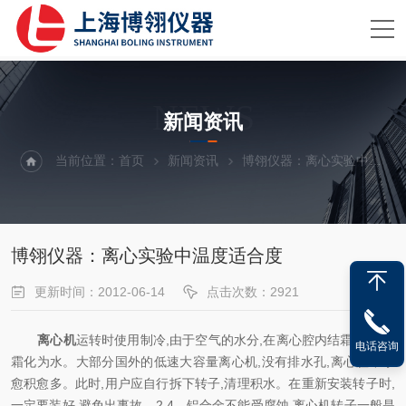
NEWS
新闻资讯
当前位置：
首页
新闻资讯
博翎仪器：离心实验中温度适合度
博翎仪器：离心实验中温度适合度
更新时间：2012-06-14
点击次数：2921
离心机
运转时使用制冷,
由于空气的水分
,
在离心腔内结霜
,
停机后
电话咨询
霜化为水。大部分国外的低速大容量离心机
,
没有排水孔
,
离心腔中水
愈积愈多。此时
,
用户应自行拆下转子
,
清理积水。在重新安装转子时
,
一定要装好
,
避免出事故。
2.4
铝合金不能受腐蚀 离心机转子一般是