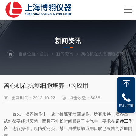
NEWS
新闻资讯
当前位置：
首页
新闻资讯
离心机在抗癌细胞培养中的应用
离心机在抗癌细胞培养中的应用
更新时间：2012-10-22
点击次数：3088
电话咨询
首先，培养操作中，要严格遵守无菌操作。所有用具、培养基、
试剂都要经过灭菌，而且不能长时间暴露于空气中，要求在
超净工作
台
上进行操作，以防受污染。禁止用手接触或用口吹已灭菌的器皿内
部。