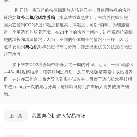
刚开始，将取得的抗癌细胞放入培养皿中，再使用特殊的培养
环境如
红外二氧化碳培养箱
（水套式或直热式），来培养抗癌细胞，
因为它控制CO2浓度和温度精度高，高湿度，可以*消毒。为细胞营
造一个更适宜的培养环境。在24小时的培养时间内，进行观察抗癌细
胞的增长和增殖情况，因为，不同的个体增长的情况不一样，因此，
通常要用到
离心机
对样品进行离心分离，筛选出更优良的抗癌细胞进
行再培养。
接下来在CO2培养箱中培养大约一周的时间。期间，一般间隔
24
—
48
小时观察结果，培养顺利进行后，从二氧化碳培养箱中取出培养
皿，在超净工作台上将之导入到离心试管中，再置于离心机水平转桶
中进行zui后一次的离心分离，这样就可得到肿瘤病人需要的抗癌细
胞。
我国离心机进入贸易市场
上一条