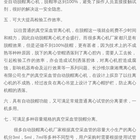
全自动脱帽离心机，脱帽率达到100%，避免了操作人员直接接触试
剂，很好的解决这一安全隐患。
五．可大大提高检验工作效率。
以往普通的真空采血管离心机，在脱帽这一项就会耗费不少时间
和精力，因此自动脱帽离心机才会盛行。而很多离心机厂家都只是有
脱帽效果，但是还做不到100%脱帽，更有甚者，因为技术上的不成
熟等种种原因，脱下的离心管帽洒落到了离心腔内，需要人工去捡，
引起检验工作的效率，亦会造成试剂洒落腔体，对离心机腔造成腐
蚀，影响机器寿命及运行效果等一系列问题。长沙维尔康湘鹰离心机
有限公司生产的真空采血管自动脱帽离心机，在设计上摈弃了以往离
心机的不成熟，经过改良在离心吊篮上设计了离心帽护栏，防止离心
机帽的洒落。
六．具有自动脱帽功能，又可满足常规普通离心试管的分离要求，一
机多用。
七．可满足多种容量规格的真空采血管脱帽分离。
很多自动脱帽离心机厂家根据真空采血管的容量大小生产的离心
机分3ml，5ml，7ml等多种不同型号，用户采购时需要根据使用试管