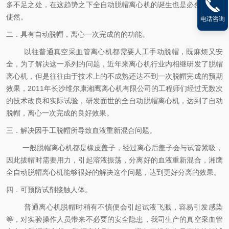
多不足之处，在这趋势之下全自动脱帽离心机的诞生也是必然之中的
使然。
电话咨询
二．具有自动脱帽，离心一次完成的的功能。
以往普通真空采血管离心机都需要人工手动脱帽，既麻烦又安
全，为了解决这一系列的问题，近年来离心机行业内相继研发了脱帽
离心机，但是往往由于技术上的不成熟还达不到一次脱帽完成的预期
效果，2011年长沙维尔康湘鹰离心机有限公司的工程师们经过无数次
的技术改良和实际试验，研发面世的全自动脱帽离心机，达到了自动
脱帽，离心一次完成的良好效果。
三．解决因手工脱帽所导致血液重新混合问题。
一般脱帽离心机都是橡皮盖子，经过离心后盖子会与试管紧吸，
因此拔帽时需要用力，引起溶液振荡，分离好的血液重新混合，湘鹰
全自动脱帽离心机能够很好的解决这个问题，达到更好分离的效果。
四．可预防试剂接触人体。
普通离心机脱帽时稍有不慎便会引起试液飞溅，容易引发感染
等，对实验操作人员带来不必要的安全隐患，我司生产的真空采血管