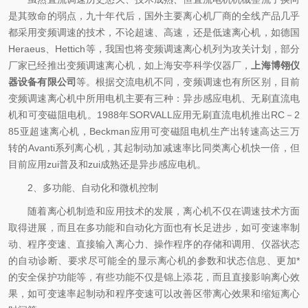
是其致命的弱点，
九十年代后，国外主要离心机厂商的全线产品几乎
都采用变频调速的技术，不论超速、高速，还是低速离心机，如德国
Heraeus
、
Hettich
等，我国也将变频调速离心机列为攻关计划，部分
厂家已经推出变频调速离心机，如上海安亭科学仪器厂，
上海博翎仪
器设备有限公司
等。根据交流电机不同，变频调速也有所区别，目前
变频调速离心机中所用电机主要有三种：异步感应电机、无刷直流电
机和可变磁阻电机。
1988
年
SORVALL
应用无刷直流电机推出
RC
－
2
85
亚超速离心机，
Beckman
应用可变磁阻电机生产出转速高达三万
转的
Avanti
系列离心机，其起制动加减速率比同类离心机快一倍，但
目前应用zui普及和zui成熟还是异步感应电机。
2
、多功能、自动化和微机控制
随着离心机制造和应用技术的发展，离心机不仅在调速技术方面
取得进展，而且在多功能和自动化方面也有长足进步，如可变速率制
动、程序变速、直接输入离心力、操作程序的存储和调用、仪器状态
的自动诊断、要求尽可能全的显示离心机的参数和状态信息、更加*
的安全保护功能等，有些功能不仅是锦上添花，而且直接影响离心效
果，如可变速率起制动和程序变速可以改善区带离心效果和缩短离心