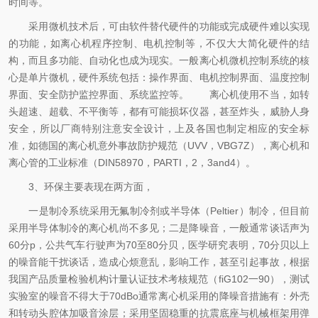
时间等。
采用微机技术后，可由软件替代硬件的功能或完成硬件难以实现
的功能，如离心机程序控制、电机控制等，不仅大大简化硬件的结
构，而且多功能、自动化也成为现实。一般离心机微机控制系统的核
心是单片微机，硬件系统包括：操作界面、电机控制界面、温度控制
界面、安全防护监控界面、系统监控等。 离心机使用不当，如转
头超速、超载、不平衡等，都有可能损坏仪器，甚至炸头，威胁人身
安全，所以厂商特别注意安全设计，上及各国也制定相应的安全标
准，如德国的离心机意外事故防护规范
（UVV
，
VBG7Z）
，离心机和
离心管的工业标准
（DIN58970
，
PARTI
，
2
，
3and4）
。
3、环保主要表现在两方面，
一是制冷系统采用无氟制冷剂或半导体
（Peltier）
制冷，但目前
采用半导体制冷的离心机尚不多见；二是降噪音，一般通常谈话声为
60
分
p
，公共气车行驶声为
70
至
80
分贝，医学研究表明，
70
分贝以上
的噪音能干扰谈话，造成心烦意乱，影响工作，甚至引起事故，根据
我国产品质量检验机构计量认证技术考核规范
（fiG102
一
90）
，测试
实验室的噪音不得大于
70dBo
通常离心机采用的降噪音措施有：外壳
和转动头腔体加吸音涂层；采用坚固稳重的抗震底座与机械框架用弹