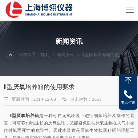
NEWS
新闻资讯
当前位置：
首页
新闻资讯
Ⅱ型厌氧培养箱的使用要求
Ⅱ型厌氧培养箱的使用要求
更新时间：2014-12-09
点击次数：2653
电话咨询
Ⅱ型厌氧培养箱
是一种可在无氧环境下进行细菌培养及操作的装
置，可培养zui难生长的厌氧生物，又能避免以往厌氧生物在人气中操
作时氧而死亡的危险性。因此本装置是厌氧生物检测科研的理想工
具。在微生物实验室的使用时要注意以下事项。