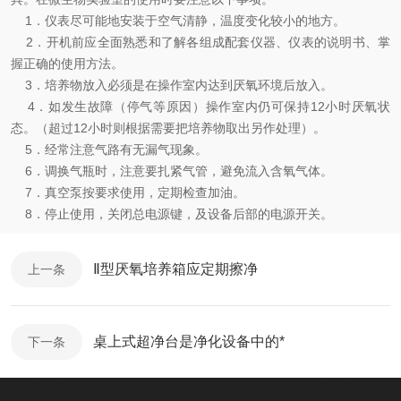
1．仪表尽可能地安装于空气清静，温度变化较小的地方。
2．开机前应全面熟悉和了解各组成配套仪器、仪表的说明书、掌
握正确的使用方法。
3．培养物放入必须是在操作室内达到厌氧环境后放入。
4．如发生故障（停气等原因）操作室内仍可保持12小时厌氧状
态。（超过12小时则根据需要把培养物取出另作处理）。
5．经常注意气路有无漏气现象。
6．调换气瓶时，注意要扎紧气管，避免流入含氧气体。
7．真空泵按要求使用，定期检查加油。
8．停止使用，关闭总电源键，及设备后部的电源开关。
Ⅱ型厌氧培养箱应定期擦净
上一条
桌上式超净台是净化设备中的*
下一条