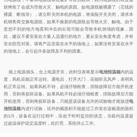
烘烤焦了会成为导致火灾、触电的原因。如电源线被裸露了（芯线的
裸露、断线等），请立即关闭本机的电源，将保险开关关闭，请求本
机销售商交换电源线，如果不换新的电源线会导致火灾、触电。由于
意想不到的地方地震和冲击的出现可能会导致本机倒塌的现象，因
此，建议不要安装在大量人流通行的地方，要从安全角度考虑，并有
安全防范对策。请将产品安装在水平的场地上，如果没有安装在水平
的场地上，会引起许多故障及不利的因素。
插上电源插头，合上电源开关，此时仪表将显示
电池恒温箱
内的温
度，风机应能正常运转。通电后，打开大门，应能听见风声，表明风
机正常运转。如果风机不转，必须仔细检查，排除故障后方能开机使
用，否则将损坏设备。如果风机不转必须仔细检查，排除故障后方能
开机使用，否则将损坏设备，只能是该设备允许的试验物才能放进
电
池恒温箱
内进行试验，试件的截面积不能超过工作室在该截面的面积
的1/3，设备在运行过程中，应处于时时监控的状态，当箱内温度超
过超温保护设定温度时，此灯亮，系统停止工作。