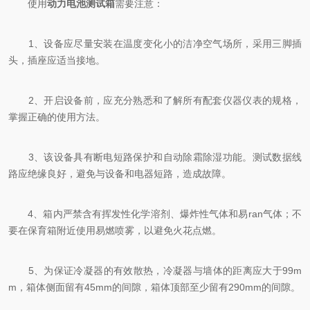
使用
动力电池测试箱
需要注意：
1、设备应尽量安装在温度变化小的洁净空气场所，采用三脚插
头，插座应适当接地。
2、开启设备前，应充分熟悉和了解所有配套仪器仪表的规格，
掌握正确的使用方法。
3、该设备具有断电短路保护和自动除霜除湿功能。测试数据线
路应绝缘良好，避免与设备和电器短路，造成故障。
4、箱内严禁含有挥发性化学溶剂、爆炸性气体和易ran气体；不
要在保育箱附近使用易燃喷雾，以避免火花点燃。
5、为保证冷凝器的有效散热，冷凝器与墙体的距离应大于99m
m，箱体侧面留有45mm的间隙，箱体顶部至少留有290mm的间隙。