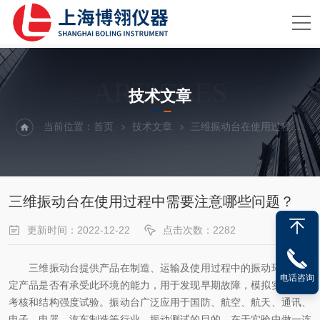
ARTICLES
技术文章
当前位置：
首页
技术文章
三维振动台在使用过程中需要注意哪些问题？
三维振动台在使用过程中需要注意哪些问题？
更新时间：2022-12-22
点击次数：2282
三维振动台提供产品在制造、运输及使用过程中的振动环境，鉴
电话咨询
定产品是否有承受此环境的能力，用于发现早期故障，模拟实际工况
考核和结构强度试验。振动台广泛应用于国防、航空、航天、通讯、
电子、电器、汽车制造等行业。振动测试的目的，在于实验中做一连