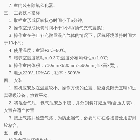
7. 室内装有除氧催化器。
三、 主要技术指标
1. 取样室形成厌氧状态时间小于5分钟;
2. 操作室形成厌氧时间小于1小时(抽气充气置换);
3. 操作室在停止补充微量混合气体的情况下，厌氧环境维持时间大
于10小时;
4. 使用温度：室温+3℃~50℃;
5. 培养室温度波动≤±0.3℃;温度分布均匀性≤±1.0℃;
6. 操作室内体积：710mm×530mm×590mm(长×高×宽)，
7. 电源220V±10%AC，功率：500VA
四、 安装
1. 整机应安放在温差较小、操作方便的位置，应避免阳光直晒和远
离采暖设备，放置平稳;
2. 将混合气瓶、氮气瓶安放平稳，并分别装好减压阀(含压力表)，
安置在适当位置;
3. 接上气路并检查气路，为防止漏气，必要时可在各接管处用密封
胶粘合;
五、 使用