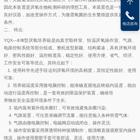
因此本装置是厌氧生物检测科研的理想工具。本装置也是一物多用的
良好仪器，如改变操作方式，为微需氧菌的生长繁殖提供良好的生长
条件。
电话咨询
二、 特点:
YQX—Ⅱ/Ⅲ型厌氧培养箱是由真空取样室、恒温厌氧操作室、气路、
电路控制系统等部分组成。整机造型新颖、结构紧凑，具有厌氧环境
好、密风性能好、温控精度高，稳定性好、使用方便、省气、经济、
工作安全可靠等优点。其特点如下：
1. 使用科学先进手段达到厌氧环境的高精度，其恒定性能好、使用
可靠;
2. 培养箱温度采用微电脑控制，能准确直观地反映箱内温度，能自
动进行温度再控制，是一套有效的限温保护装置，确保培
养物在安全温度环境条件下生长;
3. 箱内装有紫外线杀菌灯，可有效地避免杂菌污染;
4. 气路装置，可任意准确调节流量，能任意输入各种所需气体;
5. 气路由微电脑控制，电磁阀启动或闭合、操作灵活;
6. 操作室前窗采用厚透明特种玻璃制作，能清晰直接观察室内操作
情况，操作使用塑胶手套可靠舒适、灵活、使用方便;