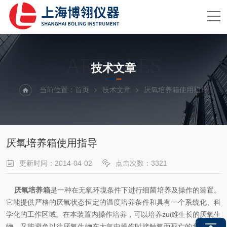
ARTICLES
技术文章
当前位置：
首页
技术文章
厌氧培养箱使用指导
厌氧培养箱使用指导
更新时间：2014-04-02
点击次数：3321
厌氧培养箱
是一种在无氧环境条件下进行细菌培养及操作的装置。
它能提供严格的厌氧状态恒定的温度培养条件和具有一个系统化、科
学化的工作区域。在本装置内操作培养，可以培养zui难生长的厌氧生
物，又能避免以往厌氧生物在大气中操作时接触氧而死亡的危险性。