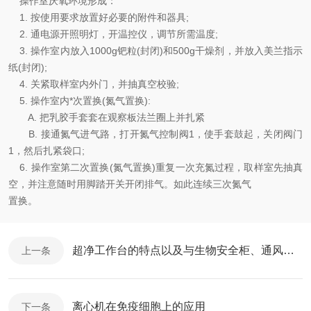
操作室厌氧环境形成：
1. 按使用要求放置好必要的附件和器具;
2. 通电源开照明灯，开温控仪，调节所需温度;
3. 操作室内放入1000g钯粒(封闭)和500g干燥剂，并放入美兰指示
纸(封闭);
4. 关紧取样室内外门，并抽真空校验;
5. 操作室内*次置换(氮气置换):
A. 把乳胶手套套在观察板法兰圈上并扎紧
B. 接通氮气进气路，打开氮气控制阀1，使手套鼓起，关闭阀门
1，然后扎紧袋口;
6. 操作室第二次置换(氮气置换)重复一次充氮过程，取样室先抽真
空，并注意随时用脚踏开关开闭排气。如此连续三次氮气
置换。
超净工作台的特点以及与生物安全柜、通风橱的区别
上一条
离心机在免疫细胞上的应用
下一条