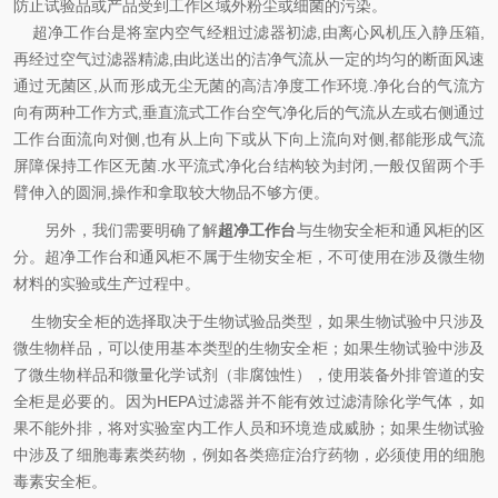
防止试验品或产品受到工作区域外粉尘或
细菌
的污染。
超净工作台是将室内空气经粗过滤器初滤,由离心风机压入静压箱,
再经过空气过滤器精滤,由此送出的洁净气流从一定的均匀的断面风速
通过无菌区,从而形成无尘无菌的高洁净度工作环境.净化台的气流方
向有两种工作方式,垂直流式工作台空气净化后的气流从左或右侧通过
工作台面流向对侧,也有从上向下或从下向上流向对侧,都能形成气流
屏障保持工作区无菌.水平流式净化台结构较为封闭,一般仅留两个手
臂伸入的圆洞,操作和拿取较大物品不够方便。
另外，我们需要明确了解
超净工作台
与
生物安全柜和
通风柜
的区
分。
超净工作台
和
通风柜
不属于生物安全柜，不可使用在涉及微生物
材料的实验或生产过程中。
生物安全柜的选择取决于生物试验品类型，
如果生物试验中只涉及
微生物样品，可以使用基本类型的生物安全柜；
如果生物试验中涉及
了微生物样品和微量化学试剂（非腐蚀性），使用装备外排管道的安
全柜是必要的。因为
HEPA过滤器
并不能有效过滤清除化学气体，如
果不能外排，将对实验室内工作人员和环境造成威胁；
如果生物试验
中涉及了细胞毒素类药物，例如各类癌症治疗药物，必须使用的细胞
毒素安全柜。