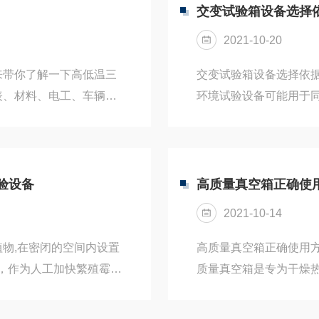
以获得材料耐候性的结
及美耐钢板烤漆材质，
交变试验箱设备选择
湿、凝露、黑暗等环境条
之水平扩散垂直热交换
2021-10-20
匀。4：异常状况发生时，
来带你了解一下高低温三
交变试验箱设备选择依
表、材料、电工、车辆、
环境试验设备可能用于
等在高低温快速交变环境
也可能在不同的环境试
速变化的能力技术创新：
验规范所规定的环境试
度（温度波动大、严重影
试验设备所提供的环境
行+加热PID控制（导致
用于被试验产品的应力
验设备
高质量真空箱正确使
量的电能）新型PWM冷
试验规范的要求是一致
2021-10-14
验室内完整而精确地再现自
物,在密闭的空间内设置
高质量真空箱正确使用
来，作为人工加快繁殖霉菌
质量真空箱是专为干燥
。是人工三防气候中的一
使工作室内保持一定的
子、化工、生物科研部门
成分复杂的物品也能进