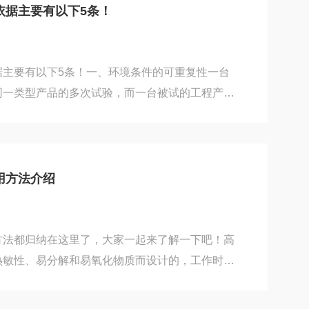
结构坚固、防水、美观。3：采用多翼心送风方式
依据主要有以下5条！
循环系统，避免任何死角，使室内温湿度分布均
控制器荧...
据主要有以下5条！一、环境条件的可重复性一台
同一类型产品的多次试验，而一台被试的工程产品
验设备中进行试验，为了保证同一台产品在同一试
验条件下所得试验结果的可比较性，必然要求环境
条件具有可重复性。这也就是说，环境试验设备施
水平（如热应力、振动应力、电应力等）对于同一
用方法介绍
的。二、环境条件的再现性在高低温交变试验箱试
然界存在...
方法都归纳在这里了，大家一起来了解一下吧！高
热敏性、易分解和易氧化物质而设计的，工作时可
真空度，并能够向内部充入惰性气体，特别是一些
行快速干燥，采用智能型数字温度调节仪进行温度