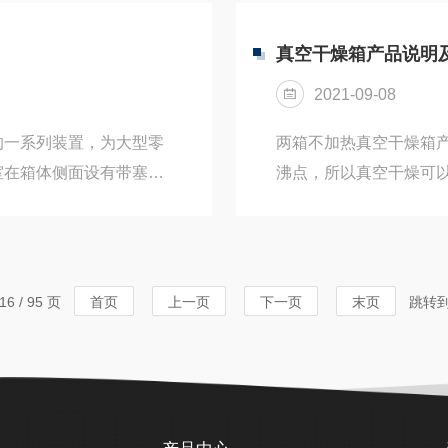
设备。用于测试和判断其
的设定、显示与控制。
箱是适合培养霉菌等真核
态，使木材内外的水蒸
真空干燥箱产品说明
5摄氏度)下生长，且在固
速度明显提高，通常比常
2021-09-08
以柴、煤为燃料的加热方式
的一系列装置，为大型零
两箱不加热真空干燥箱
室在箱体侧面设有带塞子
沸点，所以真空干燥可
能耐高低温，兼具保温效
品，例如粉末或其它颗
喷塑处理内箱材
间。产品特点:1.长方
质发泡大门密封采用双层硅
器，控温精确可靠。2.
璃，为防止低温时玻璃结
能够向内部充入惰性气体
6 / 95 页
首页
上一页
下一页
末页
跳转
，为观察提供照明。控制
封圈。确保箱内高真空度
品经久耐用。5.储存、加.