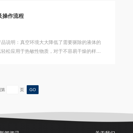
一、干燥时间缩短。真空干燥将木材置于负压状
气压差增大，加快了木材内水分迁移速度。故干燥
及操作流程
规干燥快3-7倍。二、能源利用率高。与常规干燥
不同，...
产品说明：真空环境大大降低了需要驱除的液体的
以轻松应用于热敏性物质，对于不容易干燥的样
粒状样品，使用真空干燥法可以有效缩短干燥时
体工作室，使有效容积达到zui大，微电脑温度控制
钢化、双层玻璃门观察工作室内物体，一目了然，
。3.箱门闭合松紧能调节，整体成型的硅橡胶门
到第
页
。4.工作室采用抛光镜面不锈钢板制成，确保产
..