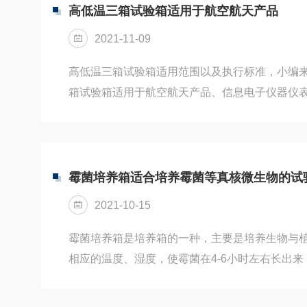
紫外辐射和冷凝，对材料进行加速耐候性试验，
高低温三箱试验箱适用于航空航天产品
果。可模拟自然气候中的紫外、雨淋、高温、高
2021-11-09
件，通过重现这些条件，合并成一个循...
高低温三箱试验箱适用范围以及执行标准，小编
箱试验箱适用于航空航天产品、信息电子仪器仪
金属、电子产品、各种电子元气件、电线、电缆
下，确定组件、设备和其他产品经受环境温度迅
传统设备低温控制方式：制冷压缩机启停控制温
响压缩机寿命，已淘汰的技术）制冷压缩机恒定运
霉菌培养箱适合培养霉菌等真核微生物的试
制冷量与加热相抵消实现温度动态平衡，浪费了大
2021-10-15
控制技术实现低温节能运行：...
霉菌培养箱是培养箱的一种，主要是培养生物与植
相应的温度、湿度，使霉菌在4-6小时左右长出
之用，考核电工电子产品的抗霉能力和发霉程度
种重要检测手段，是大专院校、医药、军工、电