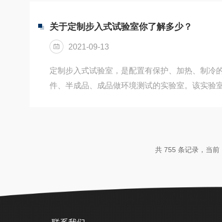
作储藏菌种、生物培养、是科研实验室必需测试
在湿热温度环境变化后的参数及性能。霉菌培养
关于定制步入式试验室你了解多少？
微生物的试验设备,因为大部分霉菌适合在室温(2
2021-09-13
体基质上培养时需要保...
定制步入式试验室，是配置有保护、加热、制冷
件、半成品、成品做环境测试的实验室。该实验
的φ50mm测试孔，塞子材料为硅橡胶低发泡，
能。箱体材料外箱材质:优质碳素钢板.磷化静电
质:SUS304不锈钢优质光板保温材质:聚胺脂硬
橡胶密封材料。观察窗为多层导电膜钢化中空玻
共 755 条记录，当前 1
霜，特设内置式特制发热丝环绕，并设有照明灯
系统采用:进口可编程触摸式液...