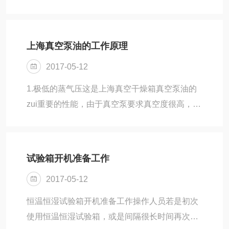
用冷媒进行制冷，一旦制冷剂发生泄漏，会导致
试验箱停摆。要排除故障首先就是需要了解该故
障工作原理，电池试验箱的压缩机从吸气管吸入
上海真空泵油的工作原理
低温低压的制冷剂气体，通过电机运转带动活塞
2017-05-12
对其进行压缩后，向排气管排出高温高压的制冷
剂气体，为制冷循环提供动力，从而实现压缩
1.极低的蒸气压这是上海真空干燥箱真空泵油的
——冷凝——膨胀——蒸发（吸热）的制冷循
zui重要的性能，由于真空泵要求真空度很高，一
环。如果制冷剂发生泄漏如何处理呢？*种方法：
般用石蜡基窄馏分润滑油，对于扩散真空泵，还
电池试验箱设备冷冻系统的核心部件就是压缩
可使用蒸气压很低的硅油或其他合成油。2.真空
机，首先我们应该对该设...
干燥箱真空泵腔内容积不断变化而形成排气作
试验箱开机准备工作
用，要求润滑油应具有合适的粘度和粘温特性。
2017-05-12
3.良好的热氧化安定性真空干燥箱真空泵不断向
高速度发展，由于滑片和泵体的高速摩擦使油温
恒温恒湿试验箱开机准备工作操作人员若是初次
升高，油品很容易氧化分解，尤其扩散泵往往处
使用恒温恒湿试验箱，或是间隔很长时间再次启
于很高的温度环境下工作，使系统内蒸气压升