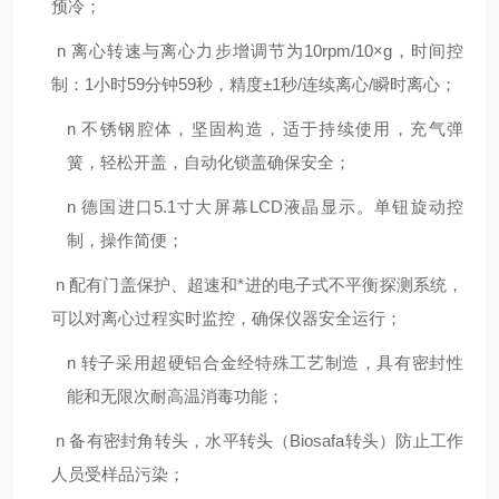
预冷；
n
离心转速与离心力步增调节为10rpm/10×g，时间控
制：1小时59分钟59秒，精度±1秒/连续离心/瞬时离心；
n
不锈钢腔体，坚固构造，适于持续使用，充气弹
簧，轻松开盖，自动化锁盖确保安全；
n
德国进口
5.1
寸大屏幕LCD液晶显示。单钮旋动控
制，操作简便；
n
配有门盖保护、超速和*进的电子式不平衡探测系统，
可以对离心过程实时监控，确保仪器安全运行；
n
转子采用超硬铝合金经特殊工艺制造，具有密封性
能和无限次耐高温消毒功能；
n
备有密封角转头，水平转头（Biosafa转头）防止工作
人员受样品污染；