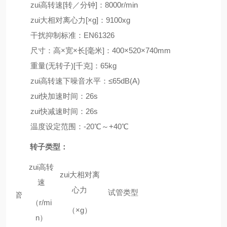
zui高转速[转／分钟]：8000r/min
zui大相对离心力[×g]：9100xg
干扰抑制标准：EN61326
尺寸：高×宽×长[毫米]：400×520×740mm
重量(无转子)[千克]：65kg
zui高转速下噪音水平：≤65dB(A)
zui快加速时间：26s
zui快减速时间：26s
温度设定范围：-20℃～+40℃
转子类型：
zui高转
容量
zui大相对离
速
心力
试管类型
（ml×管
（r/mi
数）
（×g）
n）