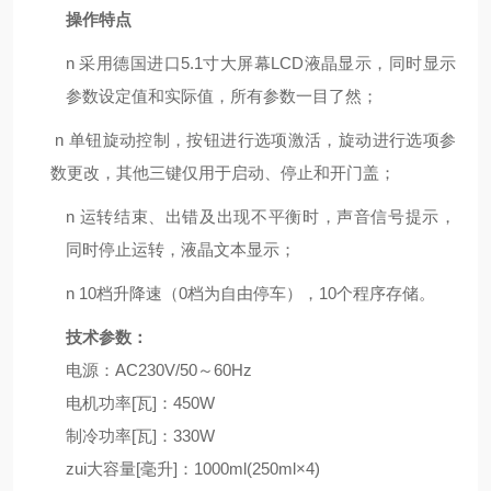
操作特点
n
采用德国进口5.1寸大屏幕LCD液晶显示，同时显示
参数设定值和实际值，所有参数一目了然；
n
单钮旋动控制，按钮进行选项激活，旋动进行选项参
数更改，其他三键仅用于启动、停止和开门盖；
n
运转结束、出错及出现不平衡时，声音信号提示，
同时停止运转，液晶文本显示；
n
10档升降速（0档为自由停车），10个程序存储。
技术参数：
电源：AC230V/50～60Hz
电机功率[瓦]：450W
制冷功率[瓦]：330W
zui大容量[毫升]：1000ml(250ml×4)