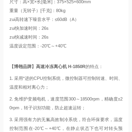
尺寸：高×宽×长[毫米]：375×525×600mm
重量（无转子）[千克]：80kg
zui高转速下噪音水平：≤60dB（A）
zui快加速时间：26s
zui快减速时间：26s
温度设定范围：-20℃～+40℃
【博翎品牌】
高速冷冻离心机 H-1850R
的特点：
1. 采用*进的CPU控制系统，微控制器可控制转速、时间、
温度和相对离心力；
2. 免维护变频电机，速度范围300～18500rpm，精确度±2
0rpm，转子识别功能，防止超速运转；
3. 采用强有力的无氟高效制冷系统，符合环保要求，温度
控制范围在-20℃～+40℃，在静止状态下也可对转头预