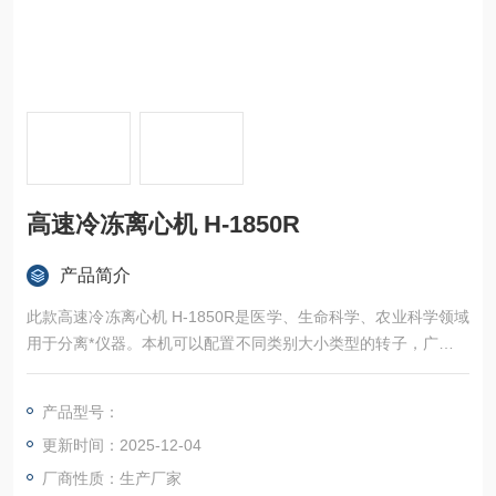
高速冷冻离心机 H-1850R
产品简介
此款高速冷冻离心机 H-1850R是医学、生命科学、农业科学领域
用于分离*仪器。本机可以配置不同类别大小类型的转子，广泛满
足各种科研实验和小批量制备的要求。该机器制冷力强，采用变
频电机驱动，变频调速，微处理智能控制，大屏幕高亮液晶显
产品型号：
示，多种参数一目了然，操作更简便，并具有综合安全保护系
更新时间：2025-12-04
统，是您Z理想的选择。
厂商性质：生产厂家