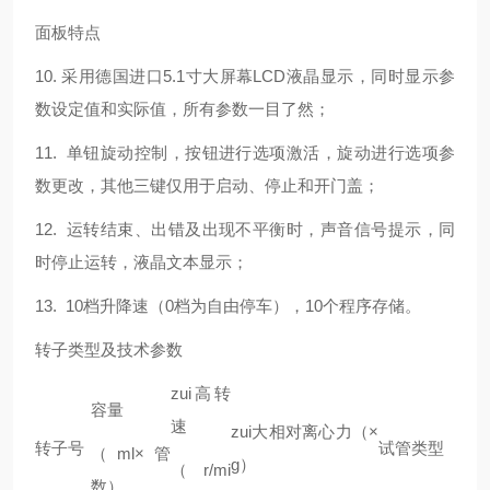
面板特点
10. 采用德国进口5.1寸大屏幕LCD液晶显示，同时显示参
数设定值和实际值，所有参数一目了然；
11. 单钮旋动控制，按钮进行选项激活，旋动进行选项参
数更改，其他三键仅用于启动、停止和开门盖；
12. 运转结束、出错及出现不平衡时，声音信号提示，同
时停止运转，液晶文本显示；
13. 10档升降速（0档为自由停车），10个程序存储。
转子类型及技术参数
zui高转
容量
速
zui大相对离心力（×
转子号
试管类型
（ml×管
g）
（r/mi
数）