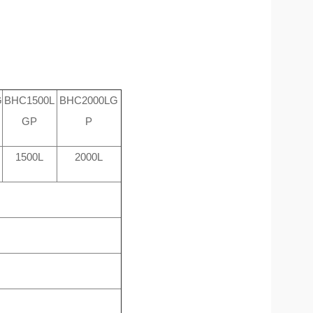
G
BHC1500L
BHC2000LG
GP
P
1500L
2000L