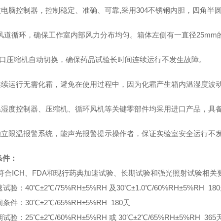
 微电脑控制器，控制稳定、准确、可靠,采用304不锈钢内胆，四角
 *风道循环，确保工作室内部风力分布均匀。箱体左侧有一直径25mm
进口压缩机自动切换，确保药品试验长时间连续运行不发生故障。
 连续运行无需化霜，避免在使用过程中，因为化霜产生箱内温湿度波
 温湿度控制器、压缩机、循环风机等关键零部件均采用进口产品，
 独立限温报警系统，能声光报警提示操作者，保证实验室安全运行不
条件：
符合
ICH
、
FDA
和现行药典加速试验、长期试验和强光照射试验
相关
速试验：
40
℃
±2
℃
/75%RH±5%RH
及
30
℃±
1.0
℃
/60%RH
±
5%RH 180
间条件：
30
℃
±2
℃
/65%RH±5%RH 180
天
期试验：
25
℃
±2
℃
/60%RH±5%RH
或
30
℃
±2
℃
/65%RH±5%R
H 365