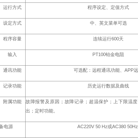
运行方式
程序设定、定值方式
设定方式
中、英文菜单可选
程序容量
连续运行
600
天
输入
PT100
铂金电阻
通讯功能
可选配：远程通讯功能、
APP
记录功能
历史运行数据及曲线
附属功能
故障报警及原因；故障记录；超温保护；上下限温度
出；定时功能。
备电源
AC220V 50 Hz
或
AC380 50H