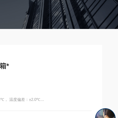
箱*
5℃， 温度偏差：±2.0℃