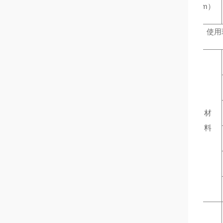
m
）
使用
材
料