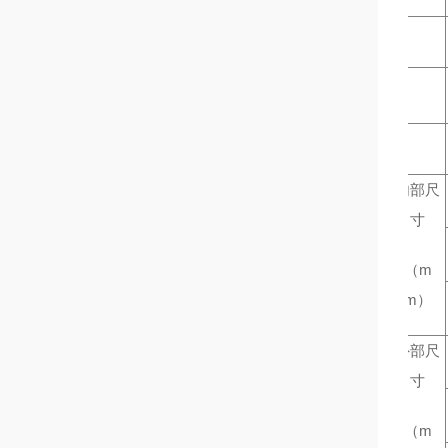
内部尺
寸
（
m
m
）
外部尺
寸
（
m