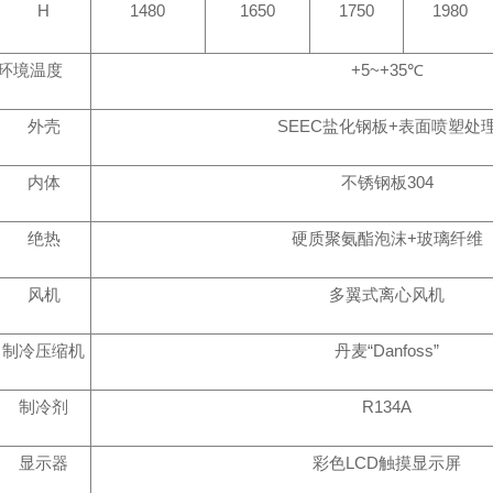
H
1480
1650
1750
1980
环境温度
+5~+35
℃
外壳
SEEC
盐化钢板
+
表面喷塑处
内体
不锈钢板
304
绝热
硬质聚氨酯泡沫
+
玻璃纤维
风机
多翼式离心风机
制冷压缩机
丹麦“
Danfoss
”
制冷剂
R134A
显示器
彩色
LCD
触摸显示屏