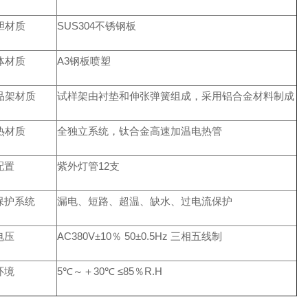
胆材质
SUS304不锈钢板
体材质
A3钢板喷塑
品架材质
试样架由衬垫和伸张弹簧组成，采用铝合金材料制成
热材质
全独立系统，钛合金高速加温电热管
配置
紫外灯管12支
保护系统
漏电、短路、超温、缺水、过电流保护
电压
AC380V±10％ 50±0.5Hz 三相五线制
环境
5℃～＋30℃ ≤85％R.H