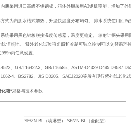
箱体内胆采用进口高级不锈钢板，箱体外胆采用A3钢板喷塑，增加了外
加热方式为内胆水槽式加热，升温快温度分布均匀。 排水系统使用回
控制系统采用黑色铝板联接温度传感器，温度更稳定。 辐射计探头采用
外线辐照计。 紫外老化试验箱光照和冷凝可独立控制可以交替循环
999h内任意设置。
14522、GB/T16422.3、GB/T16585、ASTM-D4329 D499 D4587 D
N1062-4、BS2782、JIS D0205、SAEJ2020等所有现行紫外线老
老化箱*
规格与技术参数
SF/ZN-BL（喷淋型）
SF/ZN-BL（全配型）