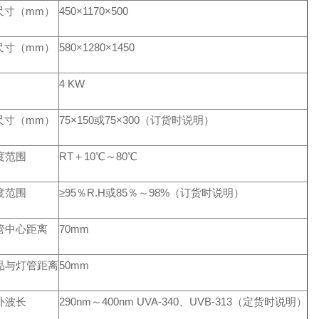
尺寸（mm）
450×1170×500
尺寸（mm）
580×1280×1450
4 KW
尺寸（mm）
75×150或75×300（订货时说明）
度范围
RT＋10℃～80℃
度范围
≥95％R.H或85％～98%（订货时说明）
管中心距离
70mm
品与灯管距离
50mm
外波长
290nm～400nm UVA-340、UVB-313（定货时说明）