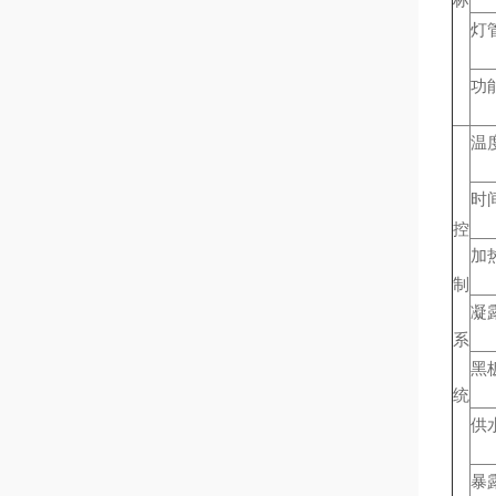
灯
功
温
时
控
加
制
凝
系
黑
统
供
暴