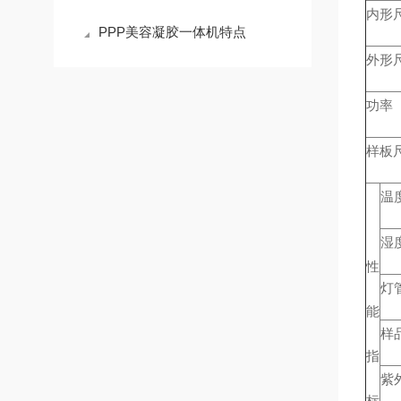
内形
PPP美容凝胶一体机特点
外形
功率
样板
温
湿
性
灯
能
样
指
紫
标