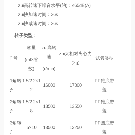
zui高转速下噪音水平(约)：≤65dB(A)
zui快加速时间：26s
zui快减速时间：26s
转子类型：
容量
zui高转
zui大相对离心力
速
转子号
试管类型
(ml×管
(×g)
数)
(r/min)
#1601角转
1.5/2.2×1
PP锥底带
16000
17800
子
2
盖
#1602角转
1.5/2.2×1
PP锥底带
13500
13550
子
8
盖
#1603角转
PP圆底带
5×10
13500
13250
子
盖