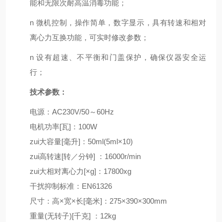
能和无限次耐高温消毒功能
；
n
微机控制，操作简单，数字显示，具有转速和相对
离心力互换功能，可实时修改参数
；
n
设有超速、不平衡和门盖保护，确保仪器安全运
行
；
技术参数：
电源：AC230V/50～60Hz
电机功率[瓦]：100W
zui大容量[毫升]：50ml(5ml×10)
zui高转速[转／分钟] ：16000r/min
zui大相对离心力[×g]：17800xg
干扰抑制标准：EN61326
尺寸：高×宽×长[毫米]：275×390×300mm
重量(无转子)[千克] ：12kg