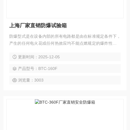
上海厂家直销防爆试验箱
防爆型式是在设备内部的所有电路都是由在标准规定条件下，
产生的任何电火花或任何热效应均不能点燃规定的爆炸性气体
环境的本质安全电路。防爆型“d”防爆型式试验箱有烟雾报警系
更新时间：2025-12-05
统，设备内部空间与周围的环境通过隔爆外壳分离开来。有一
定的安全等级标准。
产品型号：BTC-160F
浏览量：3003