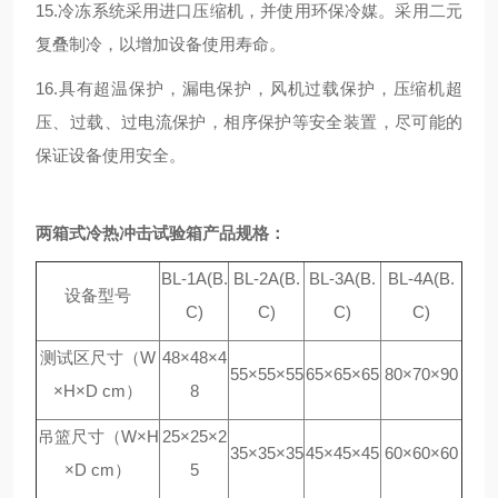
15.冷冻系统采用进口压缩机，并使用环保冷媒。采用二元
复叠制冷，以增加设备使用寿命。
16.具有超温保护，漏电保护，风机过载保护，压缩机超
压、过载、过电流保护，相序保护等安全装置，尽可能的
保证设备使用安全。
两箱式冷热冲击试验箱产品规格：
BL-1A(B.
BL-2A(B.
BL-3A(B.
BL-4A(B.
设备型号
C)
C)
C)
C)
测试区尺寸（W
48×48×4
55×55×55
65×65×65
80×70×90
×H×D cm）
8
吊篮尺寸（W×H
25×25×2
35×35×35
45×45×45
60×60×60
×D cm）
5