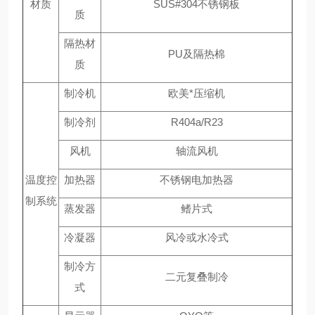
材质
SUS#304不锈钢板
质
隔热材
PU及隔热棉
质
制冷机
欧美*压缩机
制冷剂
R404a/R23
风机
轴流风机
温度控
加热器
不锈钢电加热器
制系统
蒸发器
鳍片式
冷凝器
风冷或水冷式
制冷方
二元复叠制冷
式