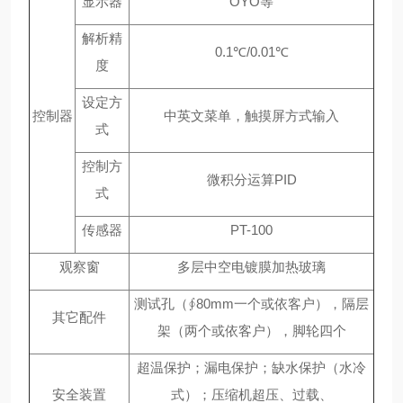
显示器
OYO等
解析精
0.1℃/0.01℃
度
设定方
控制器
中英文菜单，触摸屏方式输入
式
控制方
微积分运算PID
式
传感器
PT-100
观察窗
多层中空电镀膜加热玻璃
测试孔（∮80mm一个或依客户），隔层
其它配件
架（两个或依客户），脚轮四个
超温保护；漏电保护；缺水保护（水冷
安全装置
式）；压缩机超压、过载、