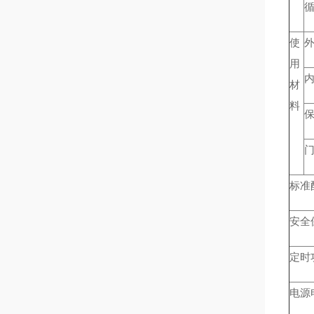
使
用
材
料
标准
安全
定时
电源