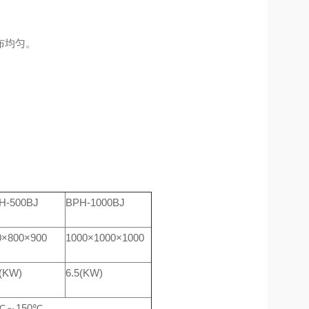
布均匀。
H-500BJ
BPH-1000BJ
0×800×900
1000×1000×1000
8(KW)
6.5(KW)
0℃～150℃