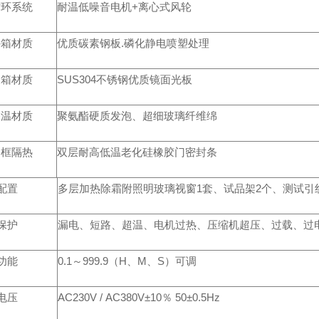
循环系统
耐温低噪音电机+离心式风轮
外箱材质
优质碳素钢板.磷化静电喷塑处理
内箱材质
SUS304不锈钢优质镜面光板
保温材质
聚氨酯硬质发泡、超细玻璃纤维绵
门框隔热
双层耐高低温老化硅橡胶门密封条
配置
多层加热除霜附照明玻璃视窗1套、试品架2个、测试引线
保护
漏电、短路、超温、电机过热、压缩机超压、过载、过
功能
0.1～999.9（H、M、S）可调
电压
AC230V / AC380V±10％ 50±0.5Hz