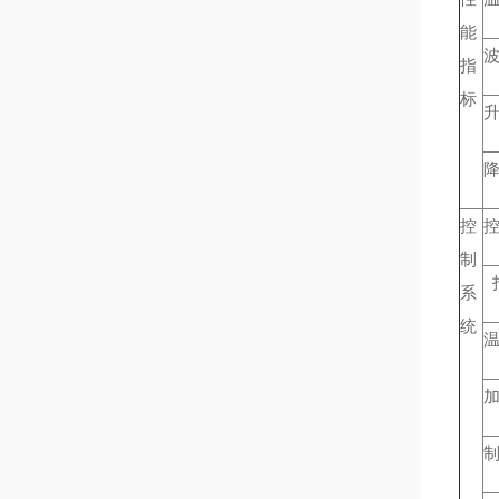
能
波
指
标
控
制
系
统