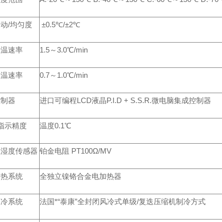
动/均匀度
±0.5℃/±2℃
升温速率
1.5～3.0℃/min
降温速率
0.7～1.0℃/min
控制器
进口可编程LCD液晶P.I.D + S.S.R.微电脑集成控制器
指示精度
温度0.1℃
温湿度传感器
铂金电阻 PT100Ω/MV
加热系统
全独立镍铬合金电加热器
制冷系统
法国*“泰康”全封闭风冷式单级/复迭压缩机制冷方式