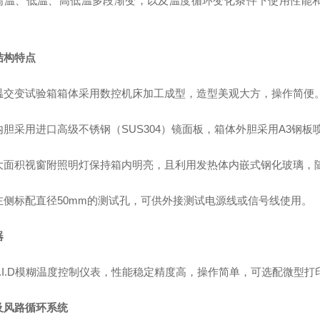
高温、低温、高低温多段渐变，以及温度循环变化条件下使用性能
结构特点
温交变试验箱
箱体采用数控机床加工成型，造型美观大方，操作简便
内胆采用进口高级不锈钢（SUS304）镜面板，箱体外胆采用A3钢
大
面积
视窗附照明灯保持箱内明亮，且利用发热体内嵌式钢化玻璃，
左侧
标
配直径50mm的测试孔，可供外接测试电源线或信号线使用。
器
.I.D
模糊
温度控制仪表，
性能稳定精度高，
操作简单
，
可选配
微型
打
及风路循环系统