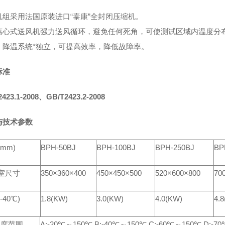
机
组
采用法国原装
进口
“泰康”全封闭压缩机。
离心
式送风机强力送风循环，避免任何死角，可使测试区域内温度分
、降温系统*独立
，
可提高效率，
降
低故障率。
标准
423.1-2008、GB/T2423.2-2008
与技术参数
mm)
BPH-50BJ
BPH-100BJ
BPH-250BJ
BP
室尺寸
350×360×400
450×450×500
520×600×800
70
-40℃)
1.8(KW)
3.0(KW)
4.0(KW)
4.
温度范围
A:-20℃～150℃ B:-40℃～150℃ C:-60℃～150℃ D:-7