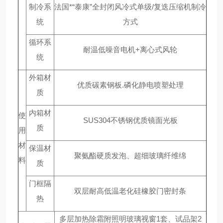
制冷系
法国*“泰康”全封闭风冷式单级/复迭压缩机制冷
统
方式
循环系
耐温低噪音电机+离心式风轮
统
外箱材
优质碳素钢板.磷化静电喷塑处理
质
内箱材
使
SUS304不锈钢优质镜面光板
质
用
材
保温材
聚氨酯硬质发泡、超细玻璃纤维绵
料
质
门框隔
双层耐高低温老化硅橡胶门密封条
热
多层加热除霜附照明玻璃视窗1套、试品架2