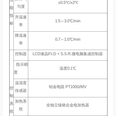
±0.5℃/±2℃
匀度
能
指
升温速
1.5～3.0℃/min
标
率
降温速
0.7～1.0℃/min
率
控制器
LCD液晶P.I.D + S.S.R.微电脑集成控制器
指示精
温度0.1℃
度
温湿度
铂金电阻 PT100Ω/MV
控
传感器
制
加热系
系
全独立镍铬合金电加热器
统
统