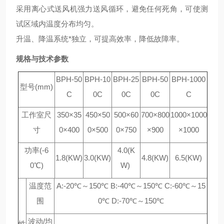
采用
离心
式送风机强力送风循环，避免任何死角，可使测
试区域内温度分布均匀。
升温、降温系统*独立
，
可提高效率，
降
低故障率。
规格与技术参数
BPH-50
BPH-10
BPH-25
BPH-50
BPH-1000
型号(mm)
C
0C
0C
0C
C
工作室尺
350×35
450×50
500×60
700×800
1000×1000
寸
0×400
0×500
0×750
×900
×1000
功率(-6
4.0(K
1.8(KW)
3.0(KW)
4.8(KW)
6.5(KW)
0℃)
W)
温度范
A:-20℃～150℃ B:-40℃～150℃ C:-60℃～15
围
0℃ D:-70℃～150℃
波动/均
性