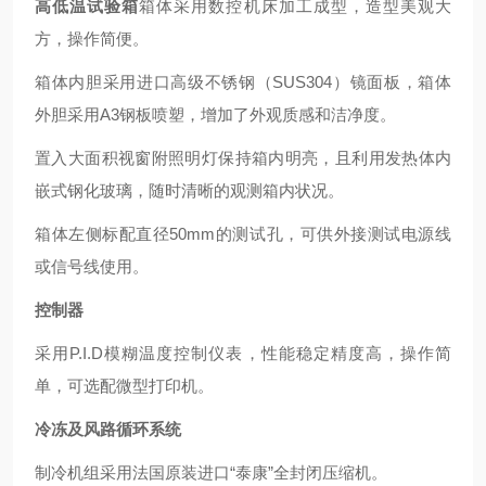
高低温试验箱
箱体采用数控机床加工成型，造型美观大
方，操作简便。
箱体内胆采用进口高级不锈钢（SUS304）镜面板，箱体
外胆采用A3钢板喷塑，增加了外观质感和洁净度。
置入
大
面积
视窗附照明灯保持箱内明亮，且利用发热体内
嵌式钢化玻璃，随时清晰的观测箱内状况。
箱体左侧
标
配直径50mm的测试孔，可供外接测试电源线
或信号线使用。
控制器
采用
P.I.D
模糊
温度控制仪表，
性能稳定精度高，
操作简
单
，
可选配
微型
打印机。
冷冻及风路循环系统
制冷机
组
采用法国原装
进口
“泰康”全封闭压缩机。