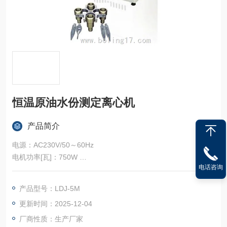
恒温原油水份测定离心机
产品简介
电源：AC230V/50～60Hz
电机功率[瓦]：750W
电话咨询
制热功率[瓦]：300W
Z大容量[毫升]：200ml×4、100ml×4、10ml×52
产品型号：LDJ-5M
Z高转速[转／分钟] :4000r/min
更新时间：2025-12-04
Z大相对离心力[×g]：2500xg
尺寸：高×宽×长[毫米]：840×655×640mm
厂商性质：生产厂家