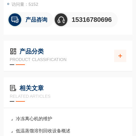
重量（无转子）[千克]：180kg
访问量：5152
Z高转速下噪音水平：≤65dB（A）
温度设定范围：10℃～80℃
15316780696
产品咨询
产品分类
PRODUCT CLASSIFICATION
相关文章
RELATED ARTICLES
冷冻离心机的维护
低温蒸馏溶剂回收设备概述