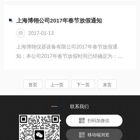
自动控制，自动调节的节流系统，保证流量大小
箱作为能够创造超低温环境的专业设备，在其中
可调，达到...
扮演着至关重要的角色。一、功能与应用领
上海博翎公司2017年春节放假通知
域-100度试验箱主要功能是精准地将内部空间温
2017-01-13
度降低至-100摄氏度，并维持在设定温度范围
内，为相关样品提供稳定的超低温试验环境。其
上海博翎仪器设备有限公司2017年春节放假通
应用范围极为广泛。在科研院所，常用于材料科
知：本公司2017年春节放假时间已经确定为：
学研究，探索新型材料在超低温下的物理特性，
2017年01月21日-2017年2月5日，共16天，
如超导材料在接近绝对零度环境中的性能变化，
2017年2月6日（农历初十，星期一）正常上班。
这对于开发更...
凡是2017年1月15日以后的订单都安排到春节假
首页
上一页
下一页
末页
期后安排发货。如给您带来不便，敬请谅解！若
遇紧急问题请值班或咨询值班。感谢您对我们的
联系我们
支持和关注！本公司全体工作人员祝大家春节快
扫码加微信
乐，金鸡纳福！
移动端浏览