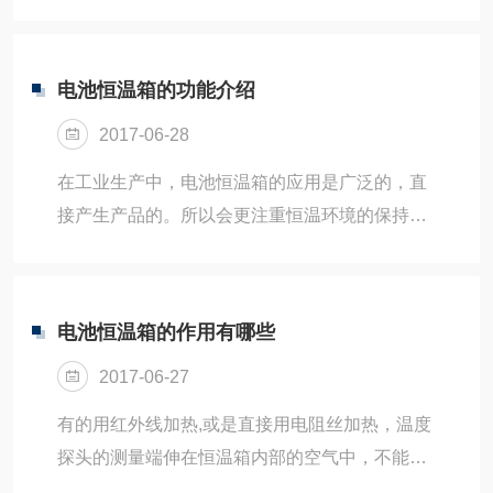
释放与温度波动有关，但由于波动很小，可以认
想不到的地方地震和冲击的出现可能会导致本机
为蓄热的释放为稳定的。当压缩机停机后,这时的
倒塌的现象，因此，...
内热源主要是保温材料的蓄冷,所造成的结果是内
电池恒温箱的功能介绍
壁面与箱内空气之间存在的温差,并且是冷量，所
2017-06-28
以符号为负。同时由于蓄冷量小于围护结构的得
热量，因此恒温箱内的温度逐渐升高。以对电池
在工业生产中，电池恒温箱的应用是广泛的，直
恒温箱内的温度波动范围进行设定。为减少箱外
接产生产品的。所以会更注重恒温环境的保持，
环境条件波动及蒸发器和风扇对箱体内的温度的
恒温环境的稳定保持对于工厂车间的产品，以及
影响，采用了内循环风的间接冷却方法。由于制
由此相关的工业生产都是基于恒温环境的后续发
冷系统工作时...
展。所以电池恒温箱的作用在工业中更是处于*的
电池恒温箱的作用有哪些
地位。较小的烘箱所需电压为220V,较大的烘箱
2017-06-27
所需电压为380V,根据烘箱耗电功率安装足够容
量的电源闸刀。并且选用合适的电源导线，还应
有的用红外线加热,或是直接用电阻丝加热，温度
做好接地线工作。然后连接电源,开启烘箱开关,带
探头的测量端伸在恒温箱内部的空气中，不能与
鼓风装置的烘箱，在加热和恒温的过程中必须将
物体或是箱避接触，实时监测箱内的温度，在控