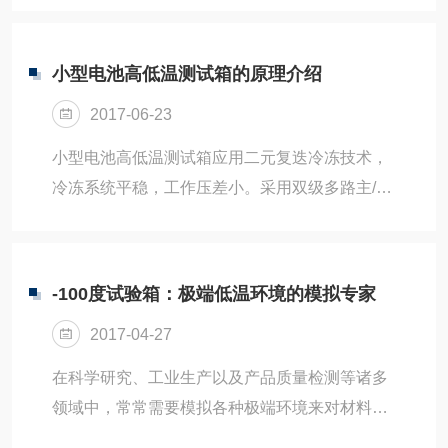
鼓风机开启，否则影响工作室温度的均匀性,并且
制面板上，可以设置电池恒温箱的恒温范围，即
可...
设置允许的温度上限和下限，当探头检测到温度
小型电池高低温测试箱的原理介绍
低于下*，开启热风机加热温度开始回升，当探头
2017-06-23
检测到温度高于上*，开启制冷压缩机制冷，温度
下降，每一部分是一个相对独立的制冷系统。高
小型电池高低温测试箱应用二元复迭冷冻技术，
温部分中制冷剂的蒸发吸收，来自低温部分的制
冷冻系统平稳，工作压差小。采用双级多路主/旁
冷剂的热量而汽化，低温部分制冷剂的蒸发则从
路系统，多路的主路/旁路可根据不同的工作状况
被冷却的对象吸热以获取冷量。由于试验箱要求
自适应选择启用，整个控制由智能控制系统根据
的升温速率较...
工况实现自动控制，改变了传统的用温控器控制
-100度试验箱：极端低温环境的模拟专家
加热器抵消制冷量的方式去控制冷量。速率要求
2017-04-27
使用时，功率损耗达到节能效果。小型电池高低
温测试箱具有多路、多级节流系统(制冷系统)。
在科学研究、工业生产以及产品质量检测等诸多
本设备的制冷系统根据系统的不同工况设计不同
领域中，常常需要模拟各种极端环境来对材料、
的毛细主/旁路，通过智能控制系统根据工况实现
零部件或产品进行性能测试与评估。-100度试验