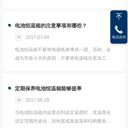
的现象，在有这种效应的材料中，施加和除去一
个外加磁场时磁动量的排列和随机化引起材料中
温度的变化，然后泵压水冷剂通过这种材料，来
电池恒温箱的注意事项有哪些？
将低温试验箱内部的热量转移到外界空气，一般
2017-07-04
电话咨询
是将制冷系统的蒸发器设计在电池低温试验箱
内，蒸发器内部的制冷剂一般采用环保制冷剂，
电池恒温箱不要将电源线束缚成一团，否则，会
经过节流装置的制冷剂在蒸发器内部蒸发汽化，
成为导致火灾的原因，不要将电源线任意加工，
吸收蒸发器外围的热量，使试验箱降温，电机升
无理弯曲，乱扭、强拉等，否则，会成为导致火
温过程中是否有异响，用手感受下低温试验箱十
灾原因，不要将电源线敷设在桌子、椅子下，不
字导轨处吸排气伐盖等...
要让物体划伤电源线，不要将电源线靠近暖炉等
定期保养电池恒温箱能够提率
发热器具，因为电源线的表皮被烘烤焦了会成为
2017-06-29
导致火灾、触电的原因。如电源线被裸露了（芯
线的裸露、断线等），请立即关闭本机的电源，
当电池恒温箱内温度达到设定温度时，其温度在
将保险开关关闭，请求本机销售商交换电源线，
设定范围内波动，加热器或蒸发器和结构蓄热的
如果不换新的电源线会导致火灾、触电。由于意