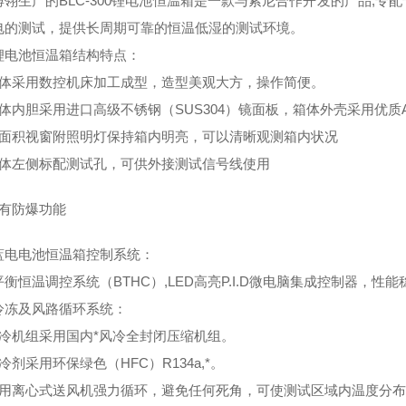
博翎生产的BLC-300锂电池恒温箱是一款与索尼合作开发的产品,
电的测试，提供长周期可靠的恒温低湿的测试环境。
锂电池恒温箱结构特点：
箱体采用数控机床加工成型，造型美观大方，操作简便。
箱体内胆采用进口高级不锈钢（SUS304）镜面板，箱体外壳采用优质
大面积视窗附照明灯保持箱内明亮，可以清晰观测箱内状况
箱体左侧标配测试孔，可供外接测试信号线使用
具有防爆功能
蓝电电池恒温箱控制系统：
衡恒温调控系统（BTHC）,LED高亮P.I.D微电脑集成控制器，性
冷冻及风路循环系统：
制冷机组采用国内*风冷全封闭压缩机组。
冷剂采用环保绿色（HFC）R134a,*。
采用离心式送风机强力循环，避免任何死角，可使测试区域内温度分