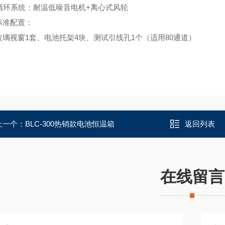
、循环系统：耐温低噪音电机+离心式风轮
标准配置：
玻璃视窗1套、电池托架4块、测试引线孔1个（适用80通道）
上一个：
BLC-300热销款电池恒温箱
返回列表
在线留言