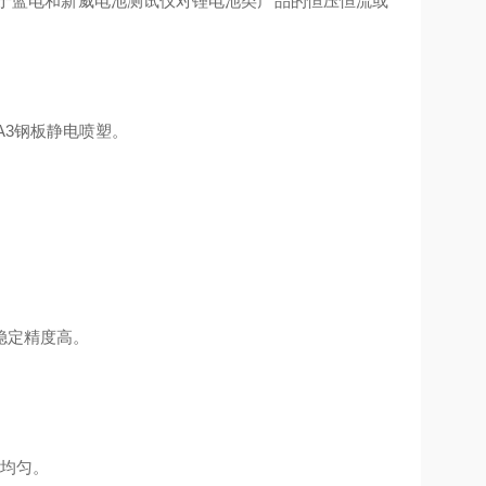
专配于蓝电和新威电池测试仪对锂电池类产品的恒压恒流或
A3钢板静电喷塑。
能稳定精度高。
布均匀。