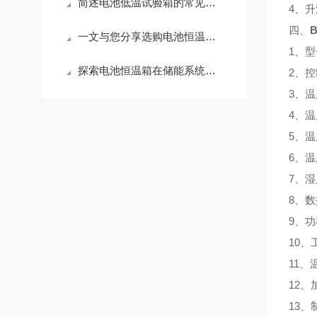
简述电池低温试验箱的常见问题相应解决方法
4、
四、
B
一文与您分享选购电池恒温箱时所需要考虑的关键因素
1、型
探索电池恒温箱在储能系统中的关键作用
2、控
3、温
4、温
5、温
6、温
7、湿
8、数
9、功
10、
11、
12
13