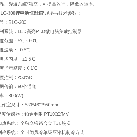
升温、降温系统*独立，可提高效率，降低故障率。
LC-300
锂电池恒温箱*
规格与技术参数：
号：BLC-300
制系统：LED高亮P.I.D微电脑集成控制器
度范围：5℃～60℃
度波动：±0.5℃
度均匀度：±1.5℃
度指示精度：0.1℃
度控制：≤50%RH
据传输：80个通道
率：800(W)
工作室尺寸：580*460*950mm
温度传感器：铂金电阻 PT100Ω/MV
、加热系统：全独立镍铬合金电加热器
、制冷系统：全封闭风冷单级压缩机制冷方式