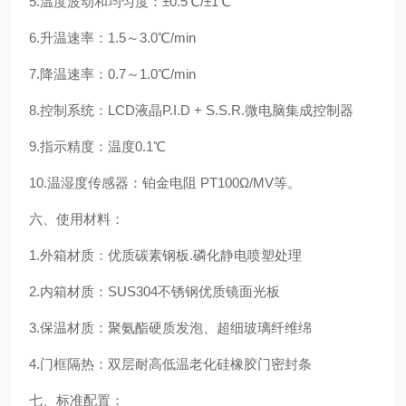
5.温度波动和均匀度：±0.5℃/±1℃
6.升温速率：1.5～3.0℃/min
7.降温速率：0.7～1.0℃/min
8.控制系统：LCD液晶P.I.D + S.S.R.微电脑集成控制器
9.指示精度：温度0.1℃
10.温湿度传感器：铂金电阻 PT100Ω/MV等。
六、使用材料：
1.外箱材质：优质碳素钢板.磷化静电喷塑处理
2.内箱材质：SUS304不锈钢优质镜面光板
3.保温材质：聚氨酯硬质发泡、超细玻璃纤维绵
4.门框隔热：双层耐高低温老化硅橡胶门密封条
七、标准配置：