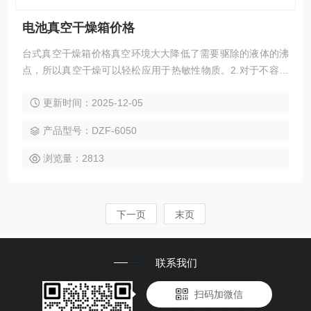
电池真空干燥箱价格
台式真空干燥箱价格真空环境大大降低了需要驱除的液体的沸
点，所以真空干燥可以轻松应用于热敏性物质。2.对于不容易
干燥的样品，例如粉末或其它颗粒状样品，使用真空干燥法可
更新时间：2025-12-05
以有效缩短干燥时间。3.各种构造复杂的机械部件或其它多孔
样品经过清洗后使用真空干燥法，*干燥后不留任何残余物质。
产品型号：DZF-6050
浏览量：2813
下一页
末页
联系我们
扫码加微信